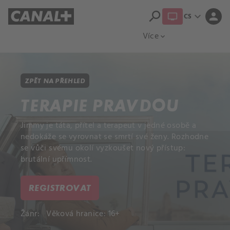
search
expand_more
person
CS
Přehled titulů
Apple TV
Moloch
Více
expand_more
ZPĚT NA PŘEHLED
TERAPIE PRAVDOU
Jimmy je táta, přítel a terapeut v jedné osobě a
nedokáže se vyrovnat se smrtí své ženy. Rozhodne
se vůči svému okolí vyzkoušet nový přístup:
brutální upřímnost.
REGISTROVAT
Žánr:
Věková hranice: 16+