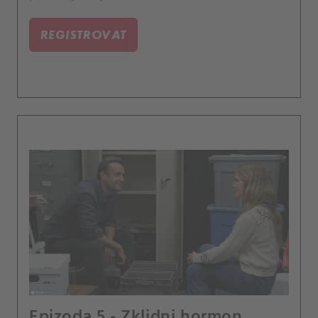
REGISTROVAT
Epizoda 5 - Zklidni hormon