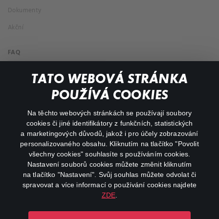
Dokumenty
Akční
FAQ
Můj účet
TATO WEBOVÁ STRÁNKA
Důležité odkazy
POUŽÍVÁ COOKIES
Na těchto webových stránkách se používají soubory
facebook
instagram
cookies či jiné identifikátory z funkčních, statistických
a marketingových důvodů, jakož i pro účely zobrazování
personalizovaného obsahu. Kliknutím na tlačítko "Povolit
youtube
všechny cookies" souhlasíte s používáním cookies.
Nastavení souborů cookies můžete změnit kliknutím
na tlačítko "Nastavení". Svůj souhlas můžete odvolat či
spravovat a více informací o používání cookies najdete
ZDE
.
Canal+ Luxembourg S. à r.l. se sídlem Rue Albert Borschette 4,