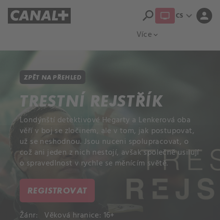
search
expand_more
person
CS
Přehled titulů
Apple TV
Moloch
Více
expand_more
ZPĚT NA PŘEHLED
TRESTNÍ REJSTŘÍK
Londýnští detektivové Hegarty a Lenkerová oba
věří v boj se zločinem, ale v tom, jak postupovat,
už se neshodnou. Jsou nuceni spolupracovat, o
což ani jeden z nich nestojí, avšak společně usilují
o spravedlnost v rychle se měnícím světě.
REGISTROVAT
Žánr:
Věková hranice: 16+