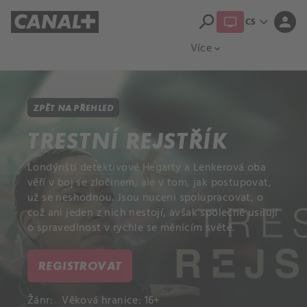
search
expand_more
person
CS
Přehled titulů
Apple TV
Moloch
Více
expand_more
ZPĚT NA PŘEHLED
TRESTNÍ REJSTŘÍK
Londýnští detektivové Hegarty a Lenkerová oba
věří v boj se zločinem, ale v tom, jak postupovat,
už se neshodnou. Jsou nuceni spolupracovat, o
což ani jeden z nich nestojí, avšak společně usilují
o spravedlnost v rychle se měnícím světě.
REGISTROVAT
Žánr:
Věková hranice: 16+