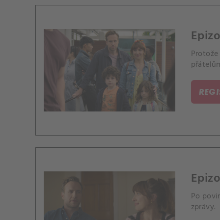
Epizo
Protože 
přátelům
REG
Epizo
Po povi
zprávy.