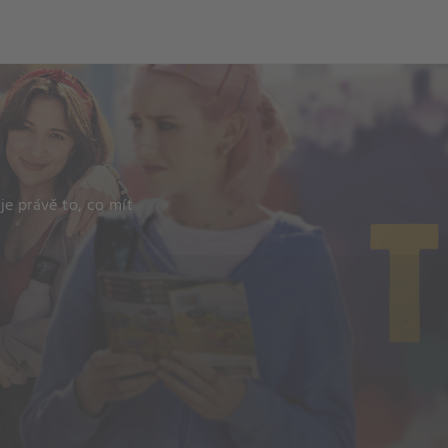
ch
Dcera národa
 je právě to, co mít