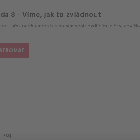
da 8 - Víme, jak to zvládnout
rie. I přes nepříjemnosti s novým spolubydlícím je čas, aby N
ISTROVAT
FAQ