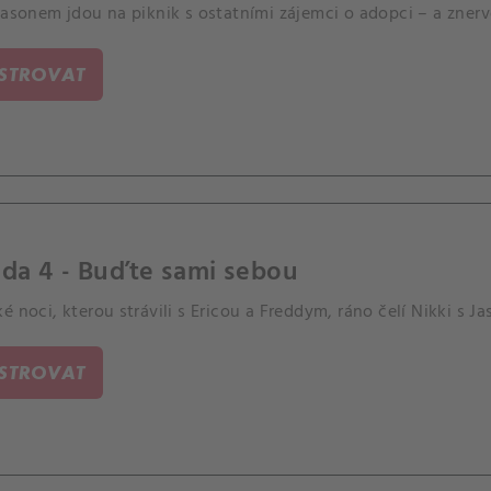
Jasonem jdou na piknik s ostatními zájemci o adopci – a znervó
ISTROVAT
da 4 - Buďte sami sebou
é noci, kterou strávili s Ericou a Freddym, ráno čelí Nikki s J
ISTROVAT