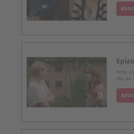
REG
Epizo
Poté, co
vše jen 
REG