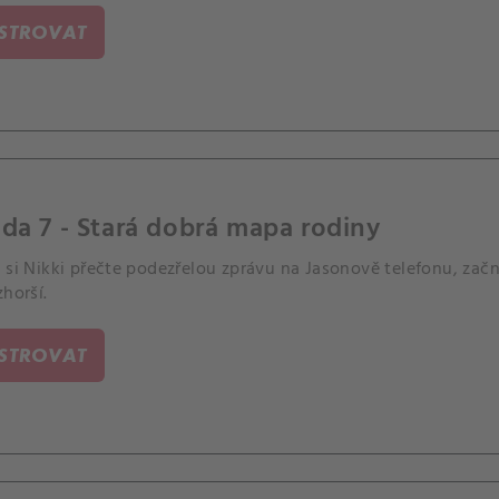
ISTROVAT
da 7 - Stará dobrá mapa rodiny
 si Nikki přečte podezřelou zprávu na Jasonově telefonu, zač
zhorší.
ISTROVAT