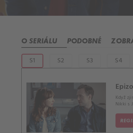
O SERIÁLU
PODOBNÉ
ZOBRA
S1
S2
S3
S4
Epizo
Když zji
Nikki s
REG