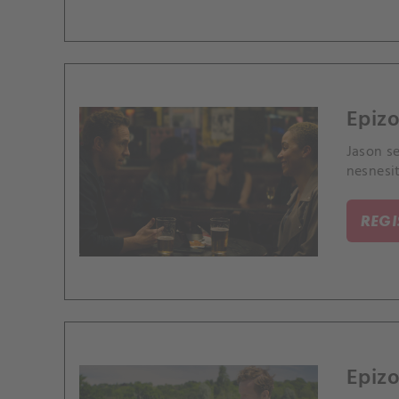
Epizo
Jason se
nesnesi
REG
Epizo