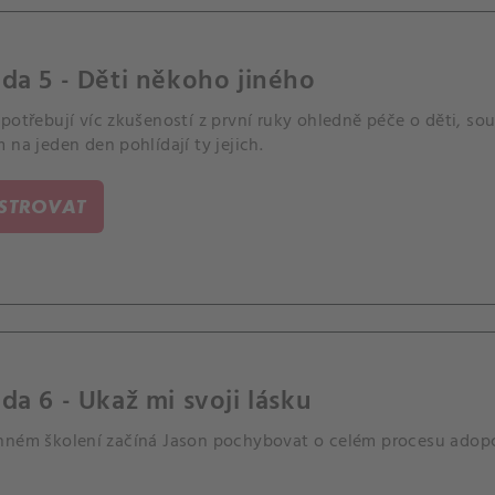
da 5 - Děti někoho jiného
potřebují víc zkušeností z první ruky ohledně péče o děti, so
 na jeden den pohlídají ty jejich.
ISTROVAT
da 6 - Ukaž mi svoji lásku
nném školení začíná Jason pochybovat o celém procesu adopc