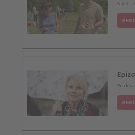
Nikki s 
REG
Epizo
Po divok
REG