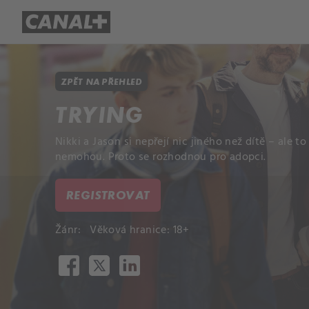
Přehled titulů
Apple TV
Molo
ZPĚT NA PŘEHLED
TRYING
Nikki a Jason si nepřejí nic jiného než dítě – ale to
nemohou. Proto se rozhodnou pro adopci.
REGISTROVAT
Žánr:
Věková hranice: 18+