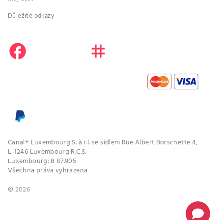
Důležité odkazy
facebook
instagram
youtube
Canal+ Luxembourg S. à r.l. se sídlem Rue Albert Borschette 4,
L-1246 Luxembourg R.C.S.
Luxembourg: B 87.905
Všechna práva vyhrazena
©
2026