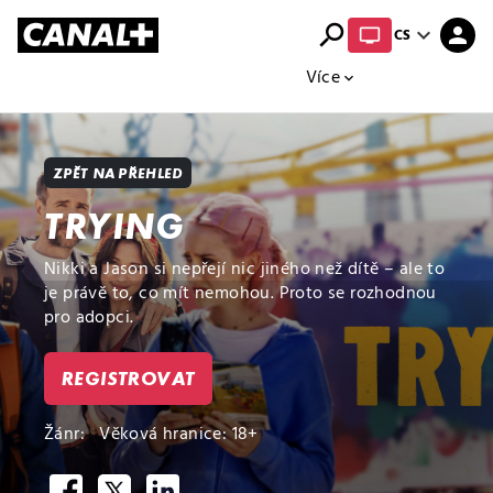
search
expand_more
person
CS
Přehled titulů
Apple TV
Moloch
Více
expand_more
ZPĚT NA PŘEHLED
TRYING
Nikki a Jason si nepřejí nic jiného než dítě – ale to
je právě to, co mít nemohou. Proto se rozhodnou
pro adopci.
REGISTROVAT
Žánr:
Věková hranice: 18+