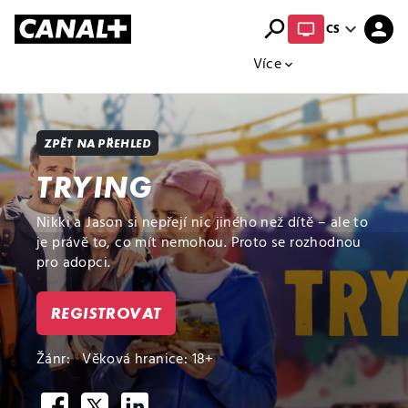
search
expand_more
person
CS
Přehled titulů
Apple TV
Moloch
Více
expand_more
ZPĚT NA PŘEHLED
TRYING
Nikki a Jason si nepřejí nic jiného než dítě – ale to
je právě to, co mít nemohou. Proto se rozhodnou
pro adopci.
REGISTROVAT
Žánr:
Věková hranice: 18+