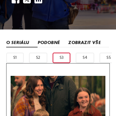
O SERIÁLU
PODOBNÉ
ZOBRAZIT VŠE
S1
S2
S3
S4
S5