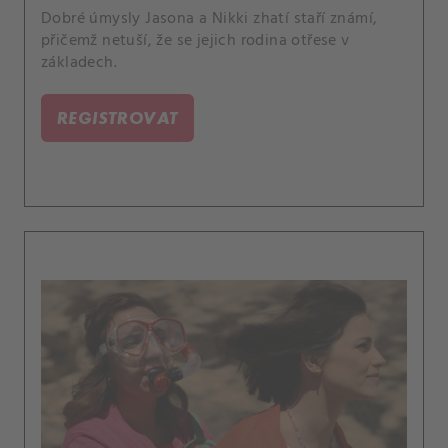
Dobré úmysly Jasona a Nikki zhatí staří známí,
přičemž netuší, že se jejich rodina otřese v
základech.
REGISTROVAT