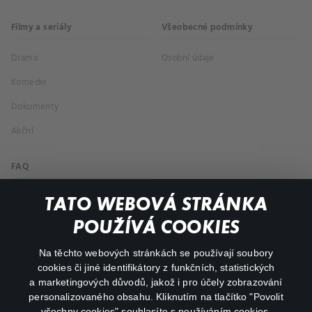
Filmy a seriály
Všeobecné podmínky
Drama
Osobní údaje
Komedie
Dokumenty
Akční
FAQ
Můj účet
TATO WEBOVÁ STRÁNKA
Důležité odkazy
POUŽÍVÁ COOKIES
Na těchto webových stránkách se používají soubory
facebook
instagram
cookies či jiné identifikátory z funkčních, statistických
a marketingových důvodů, jakož i pro účely zobrazování
personalizovaného obsahu. Kliknutím na tlačítko "Povolit
youtube
všechny cookies" souhlasíte s používáním cookies.