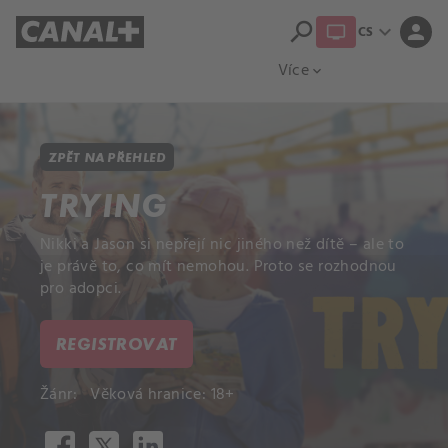
search
expand_more
person
CS
Přehled titulů
Apple TV
Moloch
Více
expand_more
ZPĚT NA PŘEHLED
TRYING
Nikki a Jason si nepřejí nic jiného než dítě – ale to
je právě to, co mít nemohou. Proto se rozhodnou
pro adopci.
REGISTROVAT
Žánr:
Věková hranice: 18+