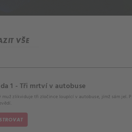
ZIT VŠE
da 1 - Tři mrtví v autobuse
muž zlikviduje tři zločince loupící v autobuse, jímž sám jel. Pol
evědí.
ISTROVAT