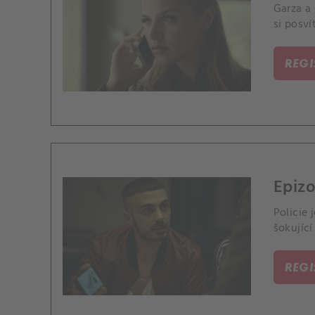
Garza a
si posví
REG
Epizo
Policie 
šokující
REG