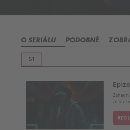
O SERIÁLU
PODOBNÉ
ZOBRA
S1
Epizo
Záhadný 
že nic n
REG