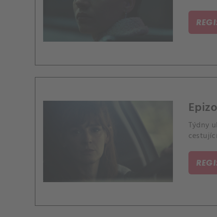
REG
Epizo
Týdny u
cestujíc
REG