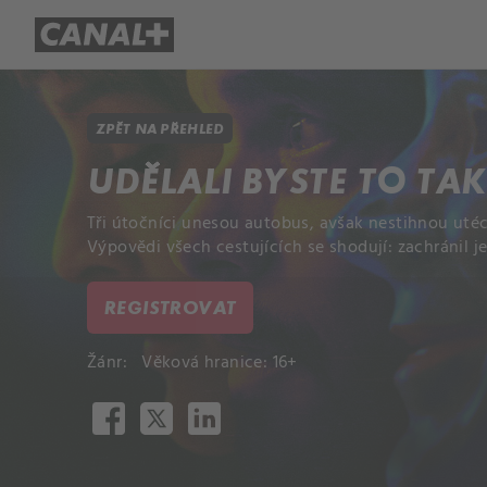
Přehled titulů
Apple TV
Molo
ZPĚT NA PŘEHLED
UDĚLALI BYSTE TO TA
Tři útočníci unesou autobus, avšak nestihnou utéc
Výpovědi všech cestujících se shodují: zachránil j
REGISTROVAT
Žánr:
Věková hranice: 16+