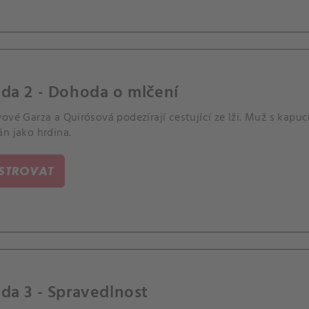
da 2 - Dohoda o mlčení
ové Garza a Quirósová podezírají cestující ze lži. Muž s kapucí
n jako hrdina.
ISTROVAT
da 3 - Spravedlnost