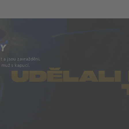
ch
Dcera národa
KY
t a jsou zavražděni.
e muž s kapucí.