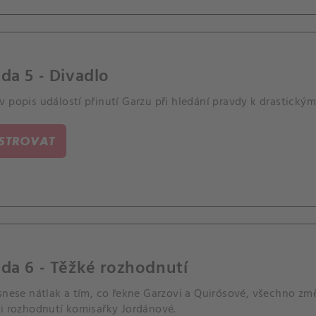
da 5 - Divadlo
 popis událostí přinutí Garzu při hledání pravdy k drastický
ISTROVAT
da 6 - Těžké rozhodnutí
snese nátlak a tím, co řekne Garzovi a Quirósové, všechno zm
 i rozhodnutí komisařky Jordánové.