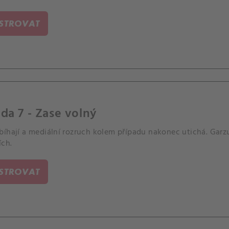
ISTROVAT
da 7 - Zase volný
bíhají a mediální rozruch kolem případu nakonec utichá. Garz
ích.
ISTROVAT