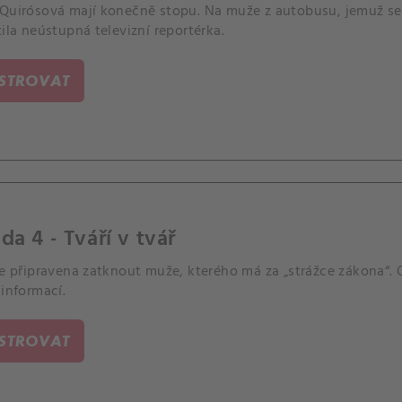
 Quirósová mají konečně stopu. Na muže z autobusu, jemuž se 
tila neústupná televizní reportérka.
ISTROVAT
da 4 - Tváří v tvář
je připravena zatknout muže, kterého má za „strážce zákona“. 
 informací.
ISTROVAT