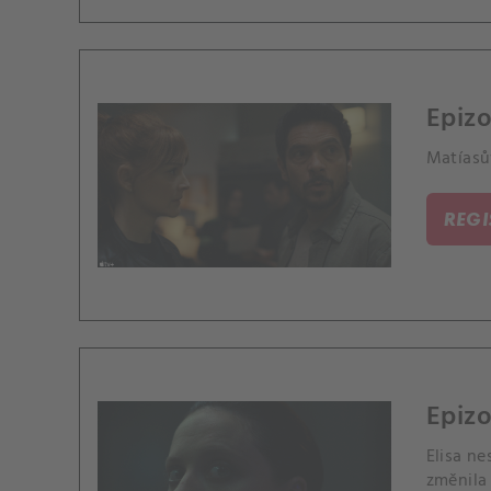
Epizo
Matíasův
REG
Epizo
Elisa ne
změnila