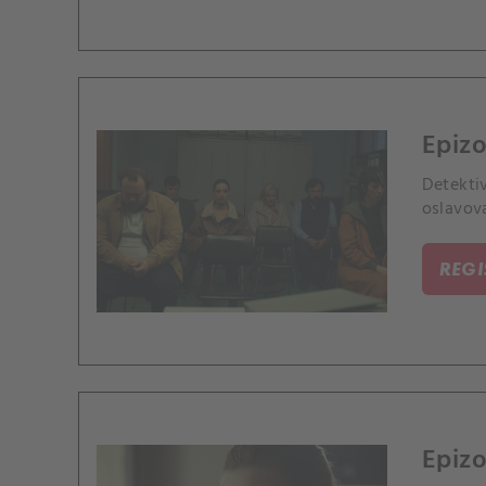
Epizo
Detektiv
oslavová
REG
Epizo