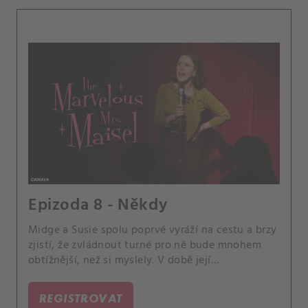
Epizoda 8 - Někdy
Midge a Susie spolu poprvé vyráží na cestu a brzy
zjistí, že zvládnout turné pro ně bude mnohem
obtížnější, než si myslely. V době její
nepřítomnosti v New Yorku vše pokračuje v
zajetých kolejích a Midge je nucena se zamyslet
REGISTROVAT
nad tím, zda má cenu, aby pro svůj nový život