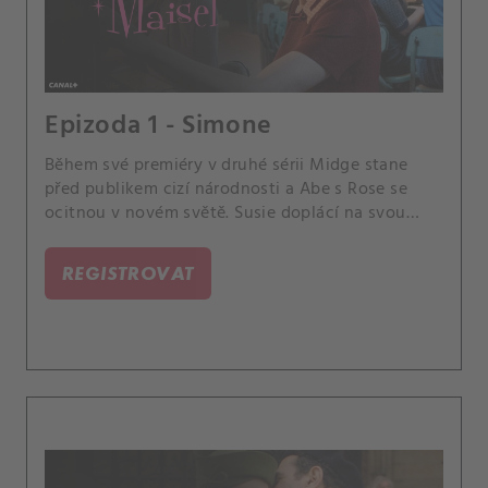
Epizoda 1 - Simone
Během své premiéry v druhé sérii Midge stane
před publikem cizí národnosti a Abe s Rose se
ocitnou v novém světě. Susie doplácí na svou
špatnou pověst v branži a Joel se vzpamatovává
poté, co opustil svou práci.
REGISTROVAT