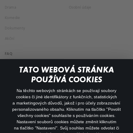
Drama
Osobní údaje
Komedie
Dokumenty
Akční
FAQ
Můj účet
TATO WEBOVÁ STRÁNKA
Důležité odkazy
POUŽÍVÁ COOKIES
Na těchto webových stránkách se používají soubory
facebook
instagram
cookies či jiné identifikátory z funkčních, statistických
a marketingových důvodů, jakož i pro účely zobrazování
personalizovaného obsahu. Kliknutím na tlačítko "Povolit
youtube
všechny cookies" souhlasíte s používáním cookies.
Nastavení souborů cookies můžete změnit kliknutím
na tlačítko "Nastavení". Svůj souhlas můžete odvolat či