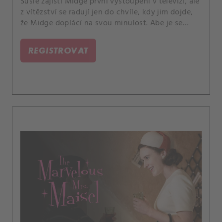
Susie zajistí Midge první vystoupení v televizi, ale
z vítězství se radují jen do chvíle, kdy jim dojde,
že Midge doplácí na svou minulost. Abe je se
svou prací snů v Bell Labs stále méně spokojený,
zatímco Joel se utápí v přesčasech v Maisel &
REGISTROVAT
Roth.