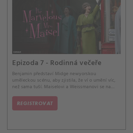
Epizoda 7 - Rodinná večeře
Benjamin představí Midge newyorskou
uměleckou scénu, aby zjistila, že ví o umění víc,
než sama tuší. Maiselovi a Weissmanovi se na
Jom kipur sejdou u večeře plné napětí v den
výročí Joelova a Midgina rozchodu.
REGISTROVAT