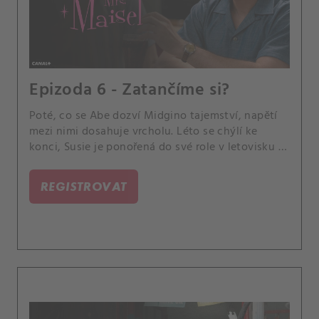
Epizoda 6 - Zatančíme si?
Poté, co se Abe dozví Midgino tajemství, napětí
mezi nimi dosahuje vrcholu. Léto se chýlí ke
konci, Susie je ponořená do své role v letovisku a
Joel si stěžuje na život starého mládence.
REGISTROVAT