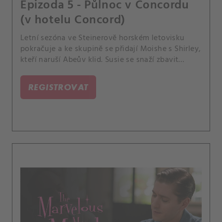
Epizoda 5 - Půlnoc v Concordu
(v hotelu Concord)
Letní sezóna ve Steinerově horském letovisku
pokračuje a ke skupině se přidají Moishe s Shirley,
kteří naruší Abeův klid. Susie se snaží zbavit
nového přítele a neupotat na sebe v letovisku
pozornost.
REGISTROVAT