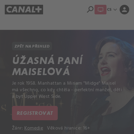
search
expand_more
person
CS
Přehled titulů
Apple TV
Moloch
Dcera národa
ZPĚT NA PŘEHLED
ÚŽASNÁ PANÍ
MAISELOVÁ
Je rok 1958. Manhattan a Miriam "Midge" Maisel
má všechno, co kdy chtěla - perfektní manžel, děti
a byt Upper West Side.
REGISTROVAT
Žánr:
Komedie
Věková hranice: 16+