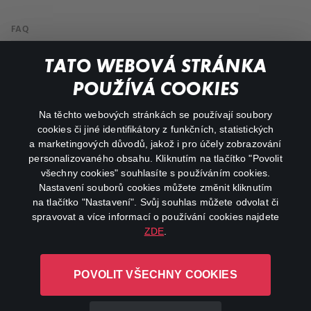
FAQ
Můj účet
TATO WEBOVÁ STRÁNKA
Důležité odkazy
POUŽÍVÁ COOKIES
Na těchto webových stránkách se používají soubory
facebook
instagram
cookies či jiné identifikátory z funkčních, statistických
a marketingových důvodů, jakož i pro účely zobrazování
personalizovaného obsahu. Kliknutím na tlačítko "Povolit
youtube
všechny cookies" souhlasíte s používáním cookies.
Nastavení souborů cookies můžete změnit kliknutím
na tlačítko "Nastavení". Svůj souhlas můžete odvolat či
spravovat a více informací o používání cookies najdete
ZDE
.
Canal+ Luxembourg S. à r.l. se sídlem Rue Albert Borschette 4,
L-1246 Luxembourg R.C.S.
POVOLIT VŠECHNY COOKIES
Luxembourg: B 87.905
Všechna práva vyhrazena