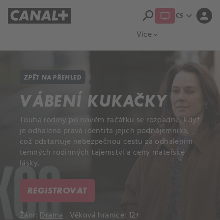
search
expand_more
person
CS
Přehled titulů
Apple TV
Moloch
Více
expand_more
ZPĚT NA PŘEHLED
VÁBENÍ KUKAČKY
Touha rodiny po novém začátku se rozpadne, když
je odhalena pravá identita jejich podnájemníka,
což odstartuje nebezpečnou cestu za odhalením
temných rodinných tajemství a ceny mateřské
lásky.
REGISTROVAT
Žánr:
Drama
Věková hranice: 12+