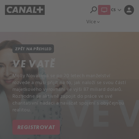
search
expand_more
person
CS
Přehled titulů
Apple TV
Moloch
Více
expand_more
ZPĚT NA PŘEHLED
VE VATĚ
Molly Novaková se po 20 letech manželství
rozvede a musí přijít na to, jak naloží se svou částí
majetkového vyrovnání ve výši 87 miliard dolarů.
Rozhodne se aktivně zapojit do práce ve své
charitativní nadaci a navázat spojení s obyčejnou
realitou.
REGISTROVAT