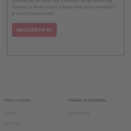
Závěrečný díl řady. Na summitu Silver Moon na
Korsice si Molly musí vybrat mezi svou minulostí
a svou budoucností.
REGISTROVAT
Filmy a seriály
Všeobecné podmínky
Drama
Osobní údaje
Komedie