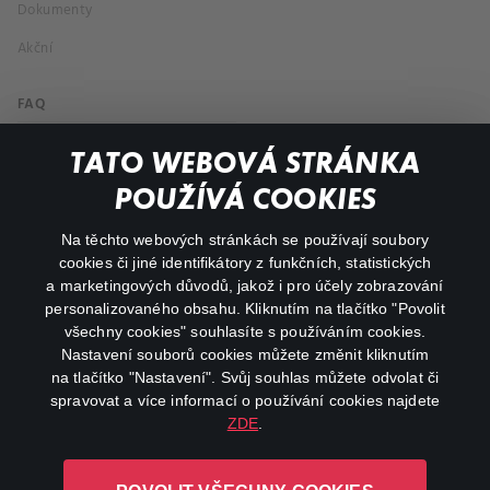
Dokumenty
Akční
FAQ
Můj účet
TATO WEBOVÁ STRÁNKA
Důležité odkazy
POUŽÍVÁ COOKIES
Na těchto webových stránkách se používají soubory
facebook
instagram
cookies či jiné identifikátory z funkčních, statistických
a marketingových důvodů, jakož i pro účely zobrazování
personalizovaného obsahu. Kliknutím na tlačítko "Povolit
youtube
všechny cookies" souhlasíte s používáním cookies.
Nastavení souborů cookies můžete změnit kliknutím
na tlačítko "Nastavení". Svůj souhlas můžete odvolat či
spravovat a více informací o používání cookies najdete
ZDE
.
Canal+ Luxembourg S. à r.l. se sídlem Rue Albert Borschette 4,