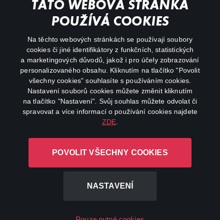
Můj účet
TATO WEBOVÁ STRÁNKA
Důležité odkazy
POUŽÍVÁ COOKIES
Na těchto webových stránkách se používají soubory
facebook
instagram
cookies či jiné identifikátory z funkčních, statistických
a marketingových důvodů, jakož i pro účely zobrazování
personalizovaného obsahu. Kliknutím na tlačítko "Povolit
youtube
všechny cookies" souhlasíte s používáním cookies.
Nastavení souborů cookies můžete změnit kliknutím
na tlačítko "Nastavení". Svůj souhlas můžete odvolat či
spravovat a více informací o používání cookies najdete
ZDE
.
Canal+ Luxembourg S. à r.l. se sídlem Rue Albert Borschette 4,
L-1246 Luxembourg R.C.S.
POVOLIT VŠECHNY COOKIES
Luxembourg: B 87.905
Všechna práva vyhrazena
NASTAVENÍ
©
2026
Pouze nutné cookies