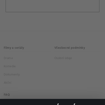
Filmy a seriály
Všeobecné podmínky
Drama
Osobní údaje
Komedie
Dokumenty
Akční
FAQ