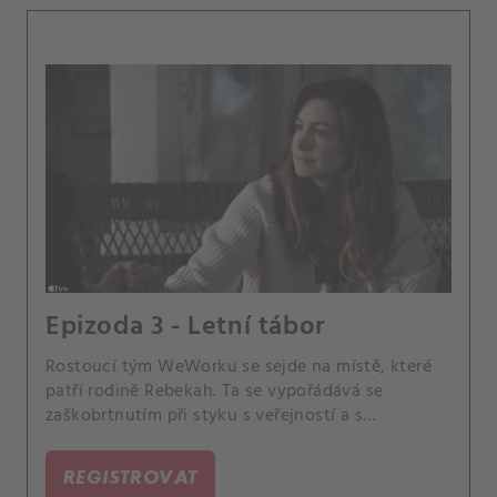
Epizoda 3 - Letní tábor
Rostoucí tým WeWorku se sejde na místě, které
patří rodině Rebekah. Ta se vypořádává se
zaškobrtnutím při styku s veřejností a s
nepříznivými osobními zprávami.
REGISTROVAT