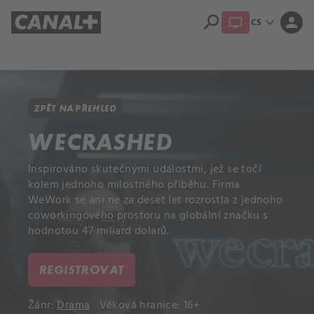
search
expand_more
person
CS
Přehled titulů
Apple TV
Moloch
Dcera národa
ZPĚT NA PŘEHLED
WECRASHED
Inspirováno skutečnými událostmi, jež se točí
kolem jednoho milostného příběhu. Firma
WeWork se ani ne za deset let rozrostla z jednoho
coworkingového prostoru na globální značku s
hodnotou 47 miliard dolarů.
REGISTROVAT
Žánr:
Drama
Věková hranice: 16+