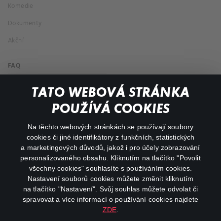
Komedie
Dokumenty
Akční
FAQ
Můj účet
TATO WEBOVÁ STRÁNKA
Důležité odkazy
POUŽÍVÁ COOKIES
Na těchto webových stránkách se používají soubory
facebook
instagram
cookies či jiné identifikátory z funkčních, statistických
a marketingových důvodů, jakož i pro účely zobrazování
personalizovaného obsahu. Kliknutím na tlačítko "Povolit
youtube
všechny cookies" souhlasíte s používáním cookies.
Nastavení souborů cookies můžete změnit kliknutím
na tlačítko "Nastavení". Svůj souhlas můžete odvolat či
spravovat a více informací o používání cookies najdete
ZDE
.