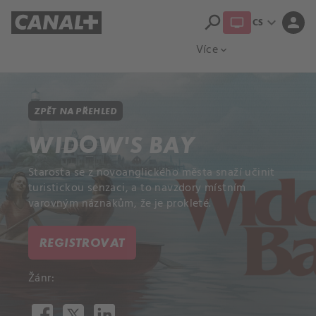
search
expand_more
person
CS
Přehled titulů
Apple TV
Moloch
Více
expand_more
ZPĚT NA PŘEHLED
WIDOW’S BAY
Starosta se z novoanglického města snaží učinit
turistickou senzaci, a to navzdory místním
varovným náznakům, že je prokleté.
REGISTROVAT
Žánr: