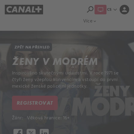
search
expand_more
person
CS
Přehled titulů
Apple TV
Moloch
Více
expand_more
ZPĚT NA PŘEHLED
ŽENY V MODRÉM
Inspirováno skutečnými událostmi. V roce 1971 se
čtyři ženy vzepřou konvencím a vstoupí do první
mexické ženské policejní jednotky.
REGISTROVAT
Žánr:
Věková hranice: 16+