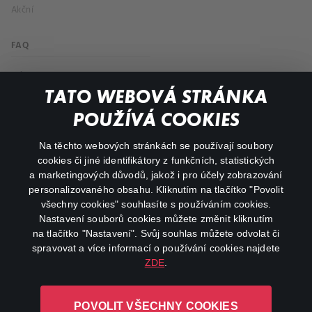
Akční
FAQ
Můj účet
TATO WEBOVÁ STRÁNKA
Důležité odkazy
POUŽÍVÁ COOKIES
Na těchto webových stránkách se používají soubory
facebook
instagram
cookies či jiné identifikátory z funkčních, statistických
a marketingových důvodů, jakož i pro účely zobrazování
personalizovaného obsahu. Kliknutím na tlačítko "Povolit
youtube
všechny cookies" souhlasíte s používáním cookies.
Nastavení souborů cookies můžete změnit kliknutím
na tlačítko "Nastavení". Svůj souhlas můžete odvolat či
spravovat a více informací o používání cookies najdete
ZDE
.
Canal+ Luxembourg S. à r.l. se sídlem Rue Albert Borschette 4,
L-1246 Luxembourg R.C.S.
POVOLIT VŠECHNY COOKIES