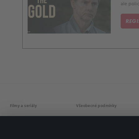
ale poli
REG
Filmy a seriály
Všeobecné podmínky
Drama
Osobní údaje
Komedie