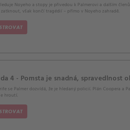
sleduje Noyeho a stopy je přivedou k Palmerovi a dalším členů
 zatknout, však končí tragédií – přímo v Noyeho zahradě.
ISTROVAT
da 4 - Pomsta je snadná, spravedlnost o
ife se Palmer dozvídá, že je hledaný policií. Plán Coopera a 
e hroutí.
ISTROVAT