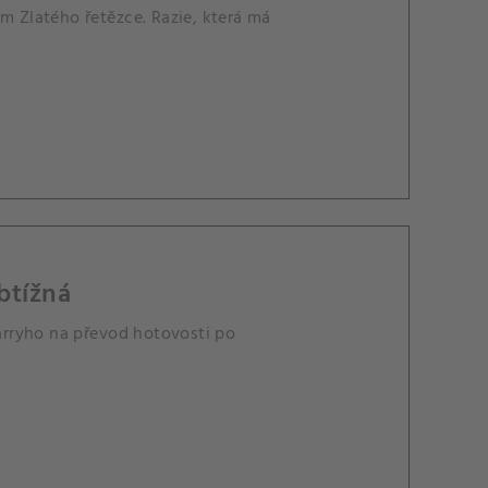
m Zlatého řetězce. Razie, která má
btížná
Parryho na převod hotovosti po