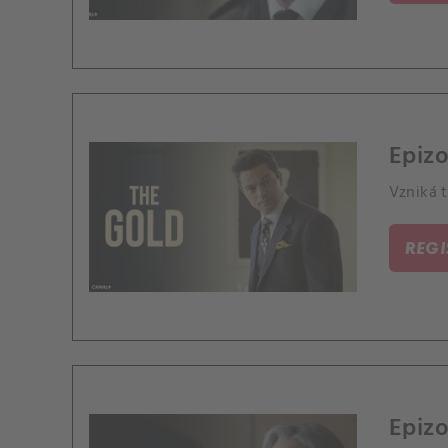
Epizo
Vzniká t
REG
Epizo