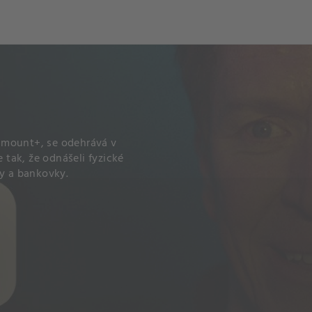
ch
Dcera národa
aramount+, se odehrává v
e tak, že odnášeli fyzické
ty a bankovky.