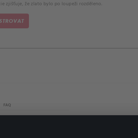
cie zjišťuje, že zlato bylo po loupeži rozděleno.
ISTROVAT
FAQ
Můj účet
Důležité odkazy