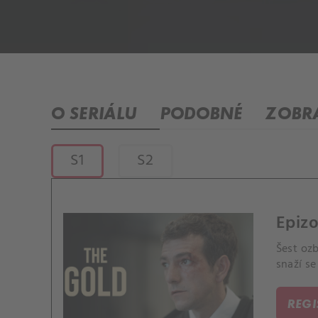
O SERIÁLU
PODOBNÉ
ZOBRA
S1
S2
Epizo
Šest oz
snaží se
REG