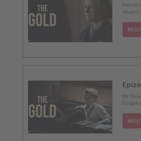
Policie 
skupinu
REG
Epizo
Na Tener
Evropě s
REG