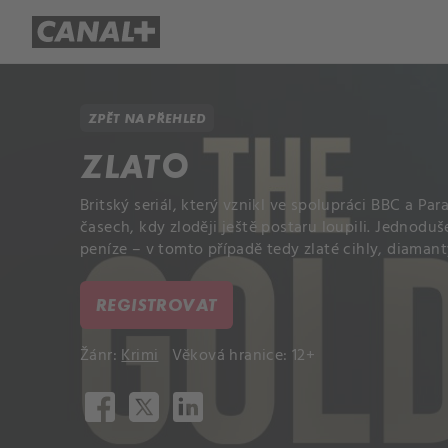
Přehled titulů
Apple TV
Molo
ZPĚT NA PŘEHLED
ZLATO
Britský seriál, který vznikl ve spolupráci BBC a P
časech, kdy zloději ještě postaru loupili. Jednoduš
peníze – v tomto případě tedy zlaté cihly, diaman
REGISTROVAT
Žánr:
Krimi
Věková hranice: 12+