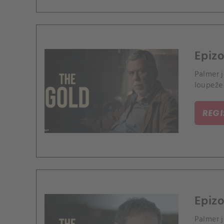
Epizo
Palmer j
loupeže 
REG
Epizo
Palmer j