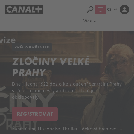
search
expand_more
person
CS
Přehled titulů
Apple TV
Moloch
Více
expand_more
ZPĚT NA PŘEHLED
ZLOČINY VELKÉ
PRAHY
Dne 1. ledna 1922 došlo ke sloučení centrální Prahy
s třiceti osmi městy a obcemi, které ji
obklopovaly.
REGISTROVAT
Žánr:
Krimi
,
Historické
,
Thriller
Věková hranice: