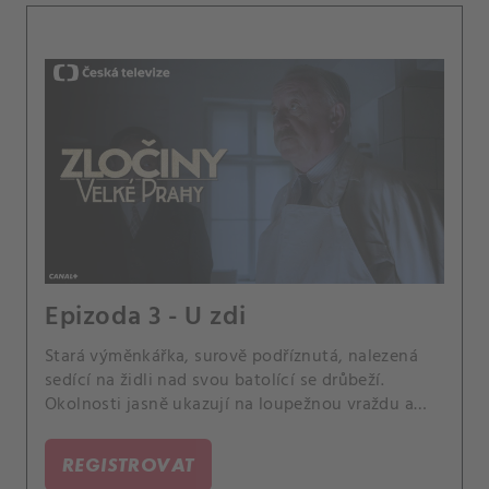
Epizoda 3 - U zdi
Stará výměnkářka, surově podříznutá, nalezená
sedící na židli nad svou batolící se drůbeží.
Okolnosti jasně ukazují na loupežnou vraždu a
Budík (J.
REGISTROVAT