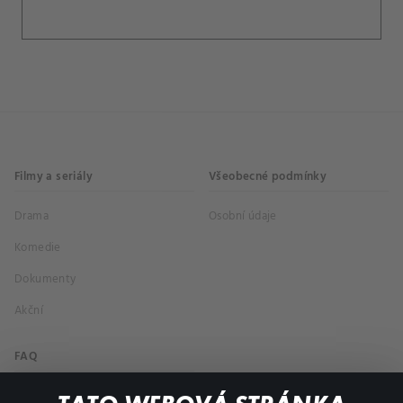
Filmy a seriály
Všeobecné podmínky
Drama
Osobní údaje
Komedie
Dokumenty
Akční
FAQ
Můj účet