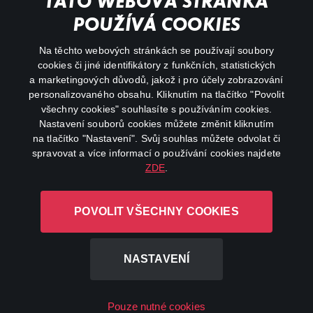
TATO WEBOVÁ STRÁNKA
Důležité odkazy
POUŽÍVÁ COOKIES
Na těchto webových stránkách se používají soubory
facebook
instagram
cookies či jiné identifikátory z funkčních, statistických
a marketingových důvodů, jakož i pro účely zobrazování
personalizovaného obsahu. Kliknutím na tlačítko "Povolit
youtube
všechny cookies" souhlasíte s používáním cookies.
Nastavení souborů cookies můžete změnit kliknutím
na tlačítko "Nastavení". Svůj souhlas můžete odvolat či
spravovat a více informací o používání cookies najdete
ZDE
.
Canal+ Luxembourg S. à r.l. se sídlem Rue Albert Borschette 4,
L-1246 Luxembourg R.C.S.
POVOLIT VŠECHNY COOKIES
Luxembourg: B 87.905
Všechna práva vyhrazena
NASTAVENÍ
©
2026
Pouze nutné cookies