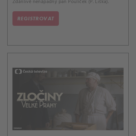
Zdánlivě nenápadný pan Poulíček (P. Liška).
REGISTROVAT