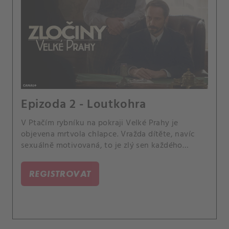
Epizoda 2 - Loutkohra
V Ptačím rybníku na pokraji Velké Prahy je
objevena mrtvola chlapce. Vražda dítěte, navíc
sexuálně motivovaná, to je zlý sen každého
kriminalisty, vrchního inspektora Budíka (J.
REGISTROVAT