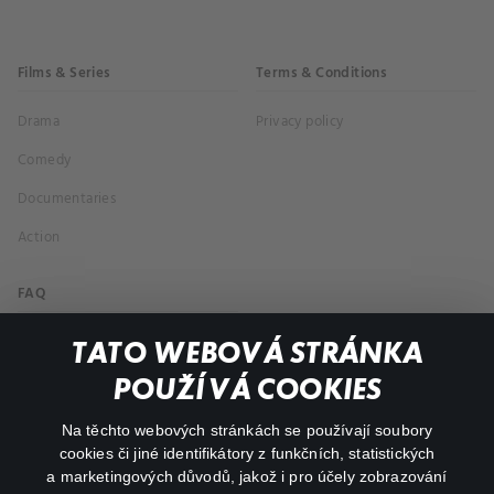
Films & Series
Terms & Conditions
Drama
Privacy policy
Comedy
Documentaries
Action
FAQ
My profile
TATO WEBOVÁ STRÁNKA
Important links
POUŽÍVÁ COOKIES
Na těchto webových stránkách se používají soubory
facebook
instagram
cookies či jiné identifikátory z funkčních, statistických
a marketingových důvodů, jakož i pro účely zobrazování