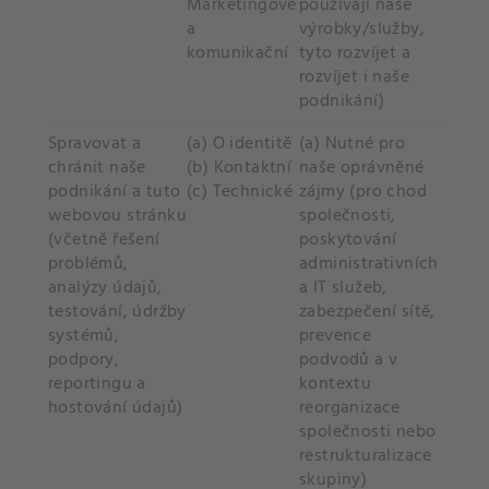
Marketingové
používají naše
a
výrobky/služby,
komunikační
tyto rozvíjet a
rozvíjet i naše
podnikání)
Spravovat a
(a) O identitě
(a) Nutné pro
chránit naše
(b) Kontaktní
naše oprávněné
podnikání a tuto
(c) Technické
zájmy (pro chod
webovou stránku
společnosti,
(včetně řešení
poskytování
problémů,
administrativních
analýzy údajů,
a IT služeb,
testování, údržby
zabezpečení sítě,
systémů,
prevence
podpory,
podvodů a v
reportingu a
kontextu
hostování údajů)
reorganizace
společnosti nebo
restrukturalizace
skupiny)