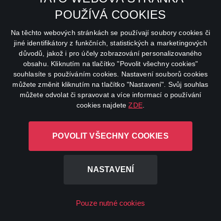
které jsme je shromáždili, včetně účelů plnění
zákonných, účetních či oznamovacích
POUŽÍVÁ COOKIES
požadavků.
Na těchto webových stránkách se používají soubory cookies či
Pro stanovení správné lhůty uchovávání
jiné identifikátory z funkčních, statistických a marketingových
osobních údajů bereme v úvahu množství,
důvodů, jakož i pro účely zobrazování personalizovaného
povahu a citlivost osobních údajů, potenciální
obsahu. Kliknutím na tlačítko "Povolit všechny cookies"
riziko škody v důsledku nepovoleného použití
souhlasíte s používáním cookies. Nastavení souborů cookies
nebo sdělení vašich osobních údajů, účely, pro
můžete změnit kliknutím na tlačítko "Nastavení". Svůj souhlas
něž vaše osobní údaje zpracováváme, a
můžete odvolat či spravovat a více informací o používání
skutečnost, zda můžeme tyto účely splnit jinými
cookies najdete
ZDE
.
prostředky, a příslušné zákonné požadavky.
Za některých okolností nás můžete požádat o
POVOLIT VŠECHNY COOKIES
vymazání vašich údajů: bližší údaje viz Žádost o
výmaz níže.
Někdy také můžeme vaše osobní údaje
NASTAVENÍ
anonymizovat (aby je již nebylo možné s vámi
spojit) pro výzkumné a statistické účely; v tomto
případě můžeme informace používat po dobu
Pouze nutné cookies
neurčitou, aniž bychom vás o tom museli