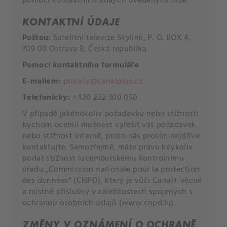
pomocí kontaktních údajích uvedených níže.
KONTAKTNÍ ÚDAJE
Poštou:
Satelitní televize Skylink, P. O. BOX 4,
709 00 Ostrava 9, Česká republika
Pomocí
kontaktního formuláře
E-mailem:
privacy@canalplus.cz
Telefonicky:
+420 222 300 050
V případě jakéhokoliv požadavku nebo stížnosti
bychom ocenili možnost vyřešit váš požadavek
nebo stížnost interně, proto nás prosím nejdříve
kontaktujte. Samozřejmě, máte právo kdykoliv
podat stížnost lucemburskému kontrolnímu
úřadu „Commission nationale pour la protection
des données“ (CNPD), který je vůči Canal+ věcně
a místně příslušný v záležitostech spojených s
ochranou osobních údajů (www.cnpd.lu).
ZMĚNY V OZNÁMENÍ O OCHRANĚ