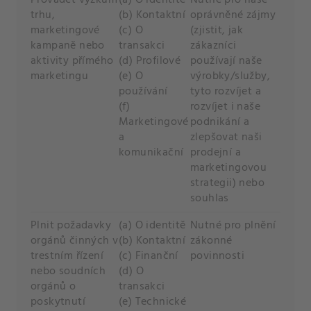
Provádět výzkum
(a) O identitě
Nutné pro naše
trhu,
(b) Kontaktní
oprávněné zájmy
marketingové
(c) O
(zjistit, jak
kampaně nebo
transakci
zákazníci
aktivity přímého
(d) Profilové
používají naše
marketingu
(e) O
výrobky/služby,
používání
tyto rozvíjet a
(f)
rozvíjet i naše
Marketingové
podnikání a
a
zlepšovat naši
komunikační
prodejní a
marketingovou
strategii) nebo
souhlas
Plnit požadavky
(a) O identitě
Nutné pro plnění
orgánů činných v
(b) Kontaktní
zákonné
trestním řízení
(c) Finanční
povinnosti
nebo soudních
(d) O
orgánů o
transakci
poskytnutí
(e) Technické