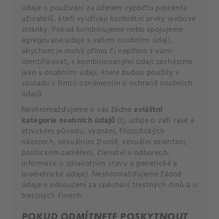
údaje o používání za účelem výpočtu procenta
uživatelů, kteří využívají konkrétní prvky webové
stránky. Pokud kombinujeme nebo spojujeme
agregované údaje s vašimi osobními údaji,
abychom je mohli přímo či nepřímo s vámi
identifikovat, s kombinovanými údaji zacházíme
jako s osobními údaji, které budou použity v
souladu s tímto oznámením o ochraně osobních
údajů.
Neshromažďujeme o vás žádné
zvláštní
kategorie osobních údajů
(tj. údaje o vaší rase a
etnickém původu, vyznání, filozofických
názorech, sexuálním životě, sexuální orientaci,
politickém zaměření, členství v odborech,
informace o zdravotním stavu a genetické a
biometrické údaje). Neshromažďujeme žádné
údaje o odsouzení za spáchání trestných činů a o
trestných činech.
POKUD ODMÍTNETE POSKYTNOUT