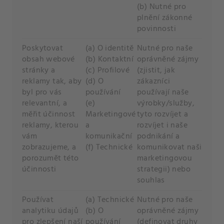
(b) Nutné pro
plnění zákonné
povinnosti
Poskytovat
(a) O identitě
Nutné pro naše
obsah webové
(b) Kontaktní
oprávněné zájmy
stránky a
(c) Profilové
(zjistit, jak
reklamy tak, aby
(d) O
zákazníci
byl pro vás
používání
používají naše
relevantní, a
(e)
výrobky/služby,
měřit účinnost
Marketingové
tyto rozvíjet a
reklamy, kterou
a
rozvíjet i naše
vám
komunikační
podnikání a
zobrazujeme, a
(f) Technické
komunikovat naši
porozumět této
marketingovou
účinnosti
strategii) nebo
souhlas
Používat
(a) Technické
Nutné pro naše
analytiku údajů
(b) O
oprávněné zájmy
pro zlepšení naší
používání
(definovat druhy