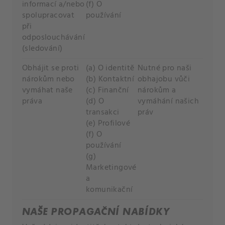
informací a/nebo
(f) O
spolupracovat
používání
při
odposlouchávání
(sledování)
Obhájit se proti
(a) O identitě
Nutné pro naši
nárokům nebo
(b) Kontaktní
obhajobu vůči
vymáhat naše
(c) Finanční
nárokům a
práva
(d) O
vymáhání našich
transakci
práv
(e) Profilové
(f) O
používání
(g)
Marketingové
a
komunikační
NAŠE PROPAGAČNÍ NABÍDKY