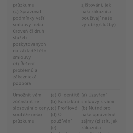
průzkumu
zjišťování, jak
(c) Spravovat
naši zákazníci
podmínky vaší
používají naše
smlouvy nebo
výrobky/služby)
úroveň či druh
služeb
poskytovaných
na základě této
smlouvy
(d) Řešení
problémů a
zákaznická
podpora
Umožnit vám
(a) O identitě
(a) Uzavření
zúčastnit se
(b) Kontaktní
smlouvy s vámi
slosování o ceny,
(c) Profilové
(b) Nutné pro
soutěže nebo
(d) O
naše oprávněné
průzkumu
používání
zájmy (zjistit, jak
(e)
zákazníci