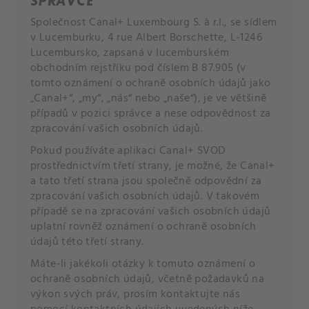
SPRÁVCE
Společnost Canal+ Luxembourg S. à r.l., se sídlem
v Lucemburku, 4 rue Albert Borschette, L-1246
Lucembursko, zapsaná v lucemburském
obchodním rejstříku pod číslem B 87.905 (v
tomto oznámení o ochraně osobních údajů jako
„Canal+“, „my“, „nás“ nebo „naše“), je ve většině
případů v pozici správce a nese odpovědnost za
zpracování vašich osobních údajů.
Pokud používáte aplikaci Canal+ SVOD
prostřednictvím třetí strany, je možné, že Canal+
a tato třetí strana jsou společně odpovědní za
zpracování vašich osobních údajů. V takovém
případě se na zpracování vašich osobních údajů
uplatní rovněž oznámení o ochraně osobních
údajů této třetí strany.
Máte-li jakékoli otázky k tomuto oznámení o
ochraně osobních údajů, včetně požadavků na
výkon svých práv, prosím kontaktujte nás