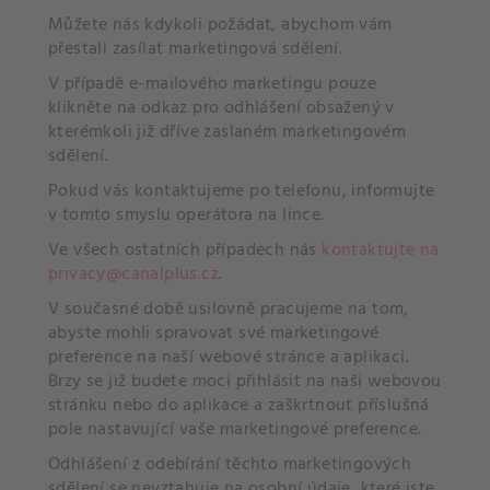
Můžete nás kdykoli požádat, abychom vám
přestali zasílat marketingová sdělení.
V případě e-mailového marketingu pouze
klikněte na odkaz pro odhlášení obsažený v
kterémkoli již dříve zaslaném marketingovém
sdělení.
Pokud vás kontaktujeme po telefonu, informujte
v tomto smyslu operátora na lince.
Ve všech ostatních případech nás
kontaktujte na
privacy@canalplus.cz
.
V současné době usilovně pracujeme na tom,
abyste mohli spravovat své marketingové
preference na naší webové stránce a aplikaci.
Brzy se již budete moci přihlásit na naši webovou
stránku nebo do aplikace a zaškrtnout příslušná
pole nastavující vaše marketingové preference.
Odhlášení z odebírání těchto marketingových
sdělení se nevztahuje na osobní údaje, které jste