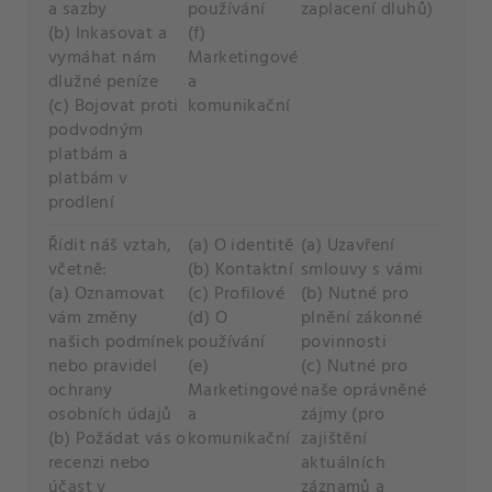
a sazby
používání
zaplacení dluhů)
(b) Inkasovat a
(f)
vymáhat nám
Marketingové
dlužné peníze
a
(c) Bojovat proti
komunikační
podvodným
platbám a
platbám v
prodlení
Řídit náš vztah,
(a) O identitě
(a) Uzavření
včetně:
(b) Kontaktní
smlouvy s vámi
(a) Oznamovat
(c) Profilové
(b) Nutné pro
vám změny
(d) O
plnění zákonné
našich podmínek
používání
povinnosti
nebo pravidel
(e)
(c) Nutné pro
ochrany
Marketingové
naše oprávněné
osobních údajů
a
zájmy (pro
(b) Požádat vás o
komunikační
zajištění
recenzi nebo
aktuálních
účast v
záznamů a