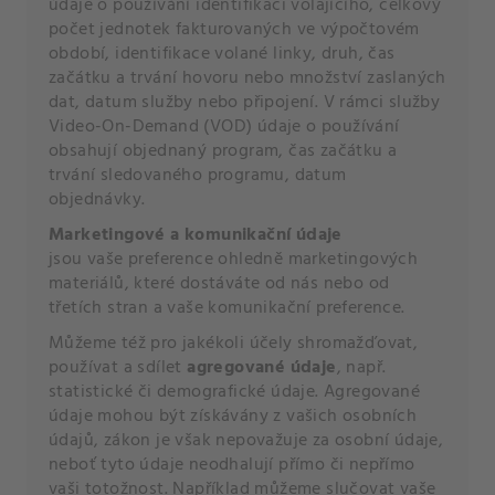
údaje o používání identifikaci volajícího, celkový
počet jednotek fakturovaných ve výpočtovém
období, identifikace volané linky, druh, čas
začátku a trvání hovoru nebo množství zaslaných
dat, datum služby nebo připojení. V rámci služby
Video-On-Demand (VOD) údaje o používání
obsahují objednaný program, čas začátku a
trvání sledovaného programu, datum
objednávky.
Marketingové a komunikační údaje
jsou vaše preference ohledně marketingových
materiálů, které dostáváte od nás nebo od
třetích stran a vaše komunikační preference.
Můžeme též pro jakékoli účely shromažďovat,
používat a sdílet
agregované údaje
, např.
statistické či demografické údaje. Agregované
údaje mohou být získávány z vašich osobních
údajů, zákon je však nepovažuje za osobní údaje,
neboť tyto údaje neodhalují přímo či nepřímo
vaši totožnost. Například můžeme slučovat vaše