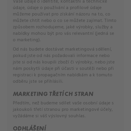
Vaše údaje o identitě, kontaktní a technické
údaje, údaje o používání a profilové údaje
můžeme používat pro získání názoru na to, co
můžete chtít nebo o co se můžete zajímat. Tímto
způsobem rozhodujeme, jaké výrobky, služby a
nabídky mohou být pro vás relevantní (jedná se
o marketing).
Od nás budete dostávat marketingová sdělení,
pokud jste od nás požadovali informace nebo
jste si od nás koupili zboží či výrobky, nebo jste
nám poskytli údaje při účasti v soutěži nebo při
registraci k propagačním nabídkám a k tomuto
odběru jste se přihlásili.
MARKETING TŘETÍCH STRAN
Předtím, než budeme sdílet vaše osobní údaje s
jakoukoli třetí stranou pro marketingové účely,
vyžádáme si váš výslovný souhlas.
ODHLÁŠENÍ