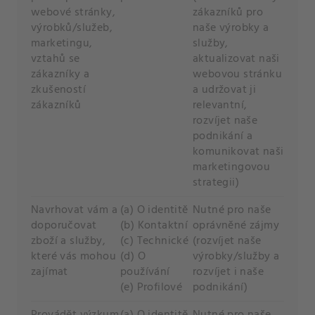
webové stránky,
zákazníků pro
výrobků/služeb,
naše výrobky a
marketingu,
služby,
vztahů se
aktualizovat naši
zákazníky a
webovou stránku
zkušeností
a udržovat ji
zákazníků
relevantní,
rozvíjet naše
podnikání a
komunikovat naši
marketingovou
strategii)
Navrhovat vám a
(a) O identitě
Nutné pro naše
doporučovat
(b) Kontaktní
oprávněné zájmy
zboží a služby,
(c) Technické
(rozvíjet naše
které vás mohou
(d) O
výrobky/služby a
zajímat
používání
rozvíjet i naše
(e) Profilové
podnikání)