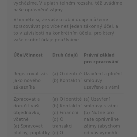
vycházíme. V uplatnitelném rozsahu též uvádíme
naše oprávněné zájmy.
Všimněte si, že vaše osobní údaje můžeme
zpracovávat pro více než jeden zákonný účel, a
to v závislosti na konkrétním účelu, pro který
vaše osobní údaje používáme.
Účel/činnost
Druh údajů
Právní základ
pro zpracování
Registrovat vás
(a) O identitě
Uzavření a plnění
jako nového
(b) Kontaktní
smlouvy
zákazníka
uzavřené s vámi
Zpracovat a
(a) O identitě
(a) Uzavření
doručit vaši
(b) Kontaktní
smlouvy s vámi
objednávku,
(c) Finanční
(b) Nutné pro
včetně:
(d) O
naše oprávněné
(a) Spravovat
transakci
zájmy (abychom
platby, poplatky
(e) O
od vás vymohli