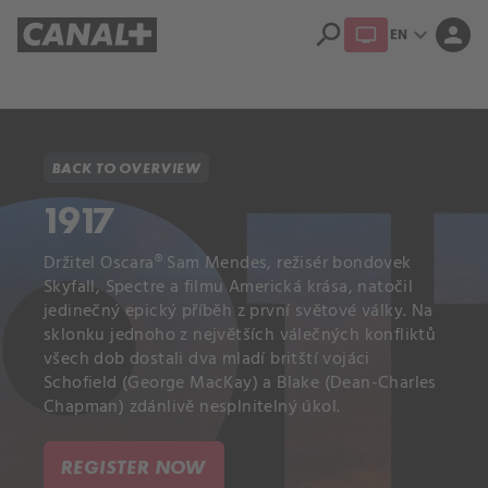
search
expand_more
person
EN
Library
Apple TV+
BACK TO OVERVIEW
1917
Držitel Oscara® Sam Mendes, režisér bondovek
Skyfall, Spectre a filmu Americká krása, natočil
jedinečný epický příběh z první světové války. Na
sklonku jednoho z největších válečných konfliktů
všech dob dostali dva mladí britští vojáci
Schofield (George MacKay) a Blake (Dean-Charles
Chapman) zdánlivě nesplnitelný úkol.
REGISTER NOW