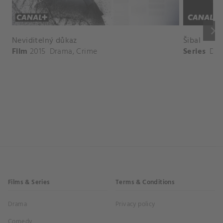
keyboard_arrow_right
Neviditelný důkaz
Šibal
Film
2015
Drama
,
Crime
Series
Dr
Films & Series
Terms & Conditions
Drama
Privacy policy
Comedy