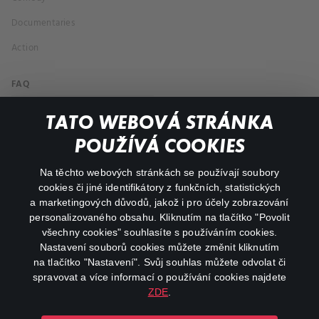
Documentaries
Action
FAQ
My profile
TATO WEBOVÁ STRÁNKA
Important links
POUŽÍVÁ COOKIES
Na těchto webových stránkách se používají soubory
facebook
instagram
cookies či jiné identifikátory z funkčních, statistických
a marketingových důvodů, jakož i pro účely zobrazování
personalizovaného obsahu. Kliknutím na tlačítko "Povolit
youtube
všechny cookies" souhlasíte s používáním cookies.
Nastavení souborů cookies můžete změnit kliknutím
na tlačítko "Nastavení". Svůj souhlas můžete odvolat či
spravovat a více informací o používání cookies najdete
ZDE
.