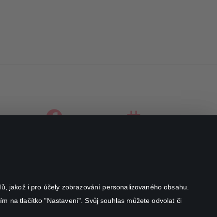
facebook
instagram
youtube
odů, jakož i pro účely zobrazování personalizovaného obsahu.
ím na tlačítko "Nastavení". Svůj souhlas můžete odvolat či
Canal+ Luxembourg S. à r.l. se sídlem Rue Albert Borschette 4,
L-1246 Luxembourg R.C.S.