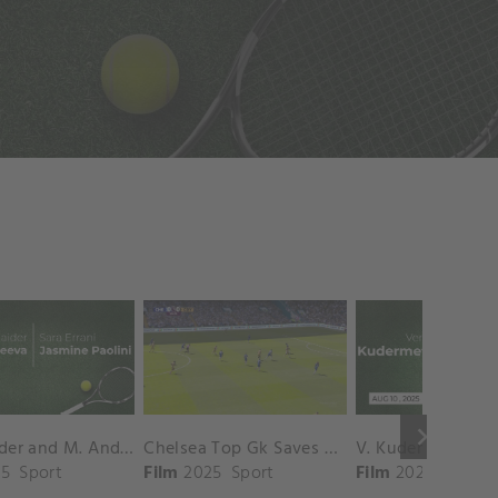
keyboard_arrow_right
D. Shnaider and M. Andreeva vs. S. Errani and J. Paolini Match Highlights - ROME_Campo Centrale ( May 16, 2025)
Chelsea Top Gk Saves vs. Crystal Palace
5
Sport
Film
2025
Sport
Film
2025
Sport