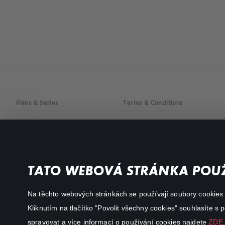
Films & Series
Terms & Conditions
Drama
Privacy policy
Comedy
Documentaries
TATO WEBOVÁ STRÁNKA POUŽ
Action
Na těchto webových stránkách se používají soubory cookies či
Kliknutím na tlačítko "Povolit všechny cookies" souhlasíte s
spravovat a více informací o používání cookies najdete
ZDE
.