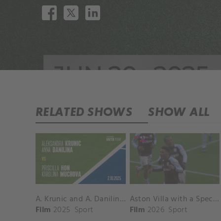
RELATED SHOWS
SHOW ALL
A. Krunic and A. Danilina vs. P. Hon and K. Muchova Match Highlights - BEIJING_Capital Group Diamond ( October 02, 2025)
Aston Villa with a Spectacular Goal vs. Nottingham Forest
Film
2025
Sport
Film
2026
Sport