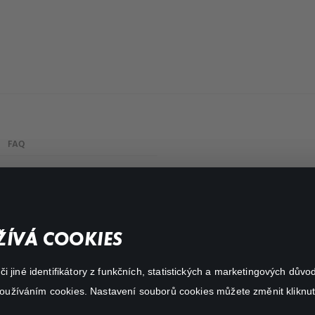
FAQ
My profile
Important links
ÍVÁ COOKIES
 jiné identifikátory z funkčních, statistických a marketingových dův
 používáním cookies. Nastavení souborů cookies můžete změnit kliknut