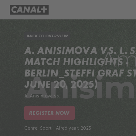
Library
Apple TV+
BACK TO OVERVIEW
A. ANISIMOVA VS. L
MATCH HIGHLIGHTS -
BERLIN_STEFFI GRAF S
JUNE 20, 2025)
A. Anisimova vs.
REGISTER NOW
Genre:
Sport
Aired year: 2025