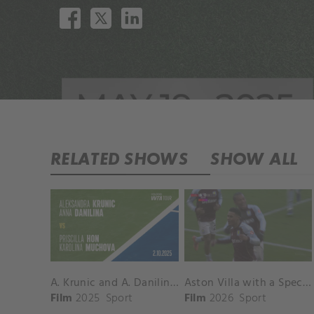
RELATED SHOWS
SHOW ALL
A. Krunic and A. Danilina vs. P. Hon and K. Muchova Match Highlights - BEIJING_Capital Group Diamond ( October 02, 2025)
Aston Villa with a Spectacular Goal vs. Nottingham Forest
Film
2025
Sport
Film
2026
Sport