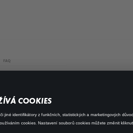
FAQ
My profile
Important links
ÍVÁ COOKIES
 jiné identifikátory z funkčních, statistických a marketingových dův
 používáním cookies. Nastavení souborů cookies můžete změnit kliknut