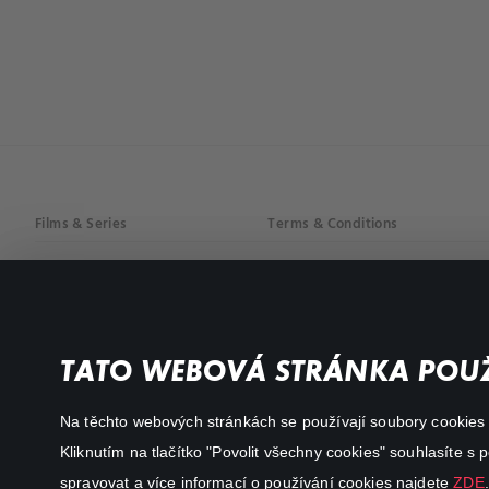
Films & Series
Terms & Conditions
Drama
Privacy policy
Comedy
Documentaries
TATO WEBOVÁ STRÁNKA POUŽ
Action
Na těchto webových stránkách se používají soubory cookies či
Kliknutím na tlačítko "Povolit všechny cookies" souhlasíte s
spravovat a více informací o používání cookies najdete
ZDE
.