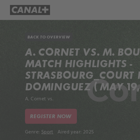
Library
Apple TV+
BACK TO OVERVIEW
A. CORNET VS. M. B
MATCH HIGHLIGHTS -
STRASBOURG_COURT 
DOMINGUEZ ( MAY 19,
A. Cornet vs.
REGISTER NOW
Genre:
Sport
Aired year: 2025