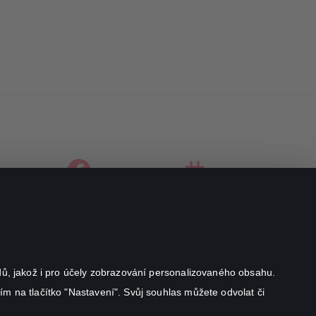
facebook
instagram
youtube
odů, jakož i pro účely zobrazování personalizovaného obsahu.
ím na tlačítko "Nastavení". Svůj souhlas můžete odvolat či
Canal+ Luxembourg S. à r.l. se sídlem Rue Albert Borschette 4,
L-1246 Luxembourg R.C.S.