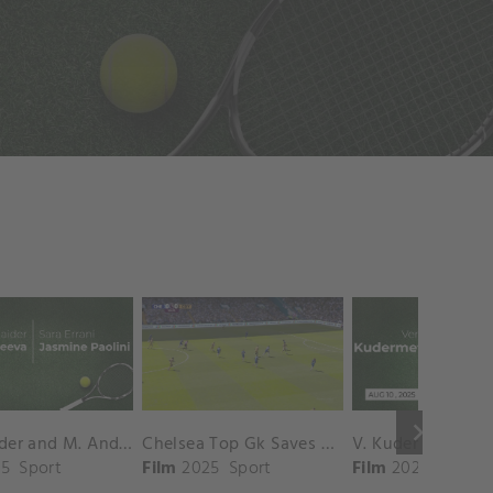
keyboard_arrow_right
D. Shnaider and M. Andreeva vs. S. Errani and J. Paolini Match Highlights - ROME_Campo Centrale ( May 16, 2025)
Chelsea Top Gk Saves vs. Crystal Palace
5
Sport
Film
2025
Sport
Film
2025
Sport