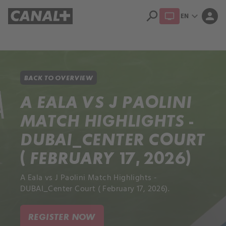
search
expand_more
person
EN
Library
Apple TV+
BACK TO OVERVIEW
A EALA VS J PAOLINI
MATCH HIGHLIGHTS -
DUBAI_CENTER COURT
( FEBRUARY 17, 2026)
A Eala vs J Paolini Match Highlights -
DUBAI_Center Court ( February 17, 2026).
REGISTER NOW