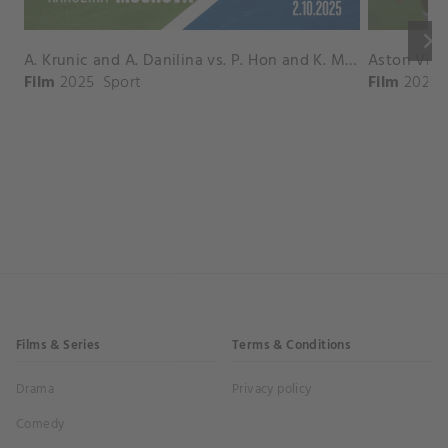
keyboard_arrow_right
A. Krunic and A. Danilina vs. P. Hon and K. Muchova Match Highlights - BEIJING_Capital Group Diamond ( October 02, 2025)
Film
2025
Sport
Film
2026
Films & Series
Terms & Conditions
Drama
Privacy policy
Comedy