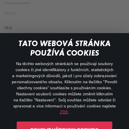
Documentaries
Action
FAQ
My profile
TATO WEBOVÁ STRÁNKA
Important links
POUŽÍVÁ COOKIES
Na těchto webových stránkách se používají soubory
facebook
instagram
cookies či jiné identifikátory z funkčních, statistických
a marketingových důvodů, jakož i pro účely zobrazování
personalizovaného obsahu. Kliknutím na tlačítko "Povolit
youtube
všechny cookies" souhlasíte s používáním cookies.
Nastavení souborů cookies můžete změnit kliknutím
na tlačítko "Nastavení". Svůj souhlas můžete odvolat či
spravovat a více informací o používání cookies najdete
ZDE
.
Canal+ Luxembourg S. à r.l. se sídlem Rue Albert Borschette 4,