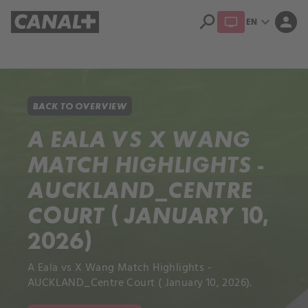
search
expand_more
person
EN
Library
Apple TV+
BACK TO OVERVIEW
A EALA VS X WANG
MATCH HIGHLIGHTS -
AUCKLAND_CENTRE
COURT ( JANUARY 10,
2026)
A Eala vs X Wang Match Highlights -
AUCKLAND_Centre Court ( January 10, 2026).