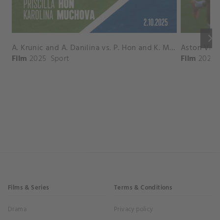
keyboard_arrow_right
A. Krunic and A. Danilina vs. P. Hon and K. Muchova Match Highlights - BEIJING_Capital Group Diamond ( October 02, 2025)
Film
2025
Sport
Film
2026
Films & Series
Terms & Conditions
Drama
Privacy policy