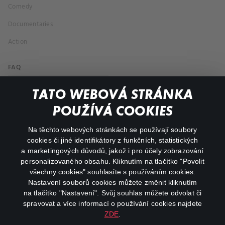
Comedy
Documentaries
Action
FAQ
My profile
TATO WEBOVÁ STRÁNKA
Important links
POUŽÍVÁ COOKIES
Na těchto webových stránkách se používají soubory
facebook
instagram
cookies či jiné identifikátory z funkčních, statistických
a marketingových důvodů, jakož i pro účely zobrazování
personalizovaného obsahu. Kliknutím na tlačítko "Povolit
youtube
všechny cookies" souhlasíte s používáním cookies.
Nastavení souborů cookies můžete změnit kliknutím
na tlačítko "Nastavení". Svůj souhlas můžete odvolat či
spravovat a více informací o používání cookies najdete
ZDE
.