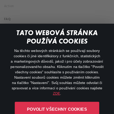
Action
FAQ
My profile
TATO WEBOVÁ STRÁNKA
Important links
POUŽÍVÁ COOKIES
Na těchto webových stránkách se používají soubory
facebook
instagram
cookies či jiné identifikátory z funkčních, statistických
a marketingových důvodů, jakož i pro účely zobrazování
personalizovaného obsahu. Kliknutím na tlačítko "Povolit
youtube
všechny cookies" souhlasíte s používáním cookies.
Nastavení souborů cookies můžete změnit kliknutím
na tlačítko "Nastavení". Svůj souhlas můžete odvolat či
spravovat a více informací o používání cookies najdete
ZDE
.
Canal+ Luxembourg S. à r.l. se sídlem Rue Albert Borschette 4,
L-1246 Luxembourg R.C.S.
POVOLIT VŠECHNY COOKIES