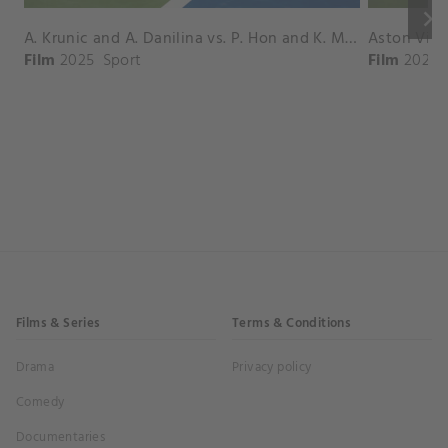
keyboard_arrow_right
A. Krunic and A. Danilina vs. P. Hon and K. Muchova Match Highlights - BEIJING_Capital Group Diamond ( October 02, 2025)
Film
2025
Sport
Film
2026
Films & Series
Terms & Conditions
Drama
Privacy policy
Comedy
Documentaries