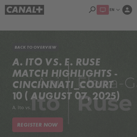
search
expand_more
person
EN
Library
Apple TV+
BACK TO OVERVIEW
A. ITO VS. E. RUSE
MATCH HIGHLIGHTS -
CINCINNATI_COURT
10 ( AUGUST 07, 2025)
A. Ito vs.
REGISTER NOW