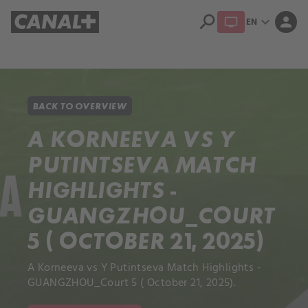
search
expand_more
person
EN
Library
Apple TV+
BACK TO OVERVIEW
A KORNEEVA VS Y
PUTINTSEVA MATCH
HIGHLIGHTS -
GUANGZHOU_COURT
5 ( OCTOBER 21, 2025)
A Korneeva vs Y Putintseva Match Highlights -
GUANGZHOU_Court 5 ( October 21, 2025).