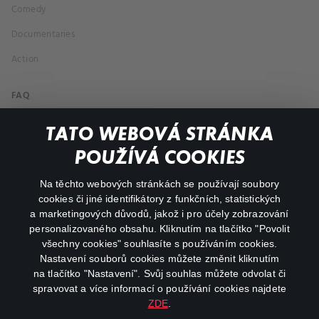
Comedy
Documentaries
Action
FAQ
My profile
TATO WEBOVÁ STRÁNKA
Important links
POUŽÍVÁ COOKIES
Na těchto webových stránkách se používají soubory
facebook
instagram
cookies či jiné identifikátory z funkčních, statistických
a marketingových důvodů, jakož i pro účely zobrazování
personalizovaného obsahu. Kliknutím na tlačítko "Povolit
youtube
všechny cookies" souhlasíte s používáním cookies.
Nastavení souborů cookies můžete změnit kliknutím
na tlačítko "Nastavení". Svůj souhlas můžete odvolat či
spravovat a více informací o používání cookies najdete
ZDE
.