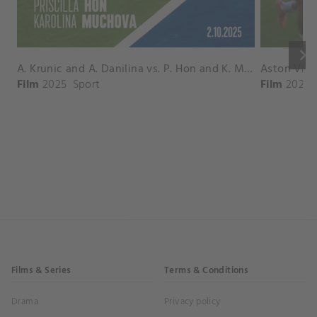
keyboard_arrow_right
A. Krunic and A. Danilina vs. P. Hon and K. Muchova Match Highlights - BEIJING_Capital Group Diamond ( October 02, 2025)
Film
2025
Sport
Film
2026
Films & Series
Terms & Conditions
Drama
Privacy policy