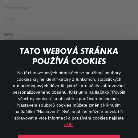
Documentaries
Action
FAQ
My profile
TATO WEBOVÁ STRÁNKA
Important links
POUŽÍVÁ COOKIES
Na těchto webových stránkách se používají soubory
facebook
instagram
cookies či jiné identifikátory z funkčních, statistických
a marketingových důvodů, jakož i pro účely zobrazování
personalizovaného obsahu. Kliknutím na tlačítko "Povolit
youtube
všechny cookies" souhlasíte s používáním cookies.
Nastavení souborů cookies můžete změnit kliknutím
na tlačítko "Nastavení". Svůj souhlas můžete odvolat či
spravovat a více informací o používání cookies najdete
ZDE
.