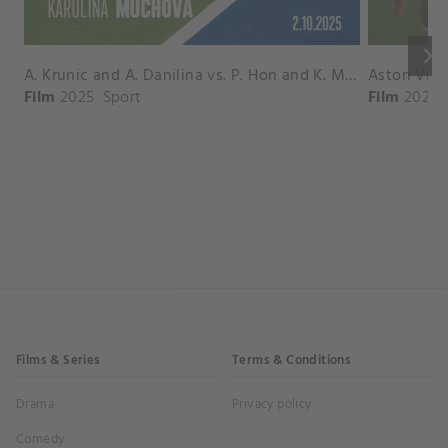
keyboard_arrow_right
A. Krunic and A. Danilina vs. P. Hon and K. Muchova Match Highlights - BEIJING_Capital Group Diamond ( October 02, 2025)
Film
2025
Sport
Film
2026
Films & Series
Terms & Conditions
Drama
Privacy policy
Comedy