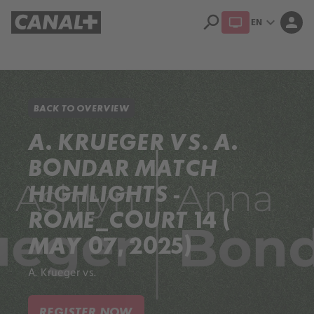
search
expand_more
person
EN
Library
Apple TV+
BACK TO OVERVIEW
A. KRUEGER VS. A.
BONDAR MATCH
HIGHLIGHTS -
ROME_COURT 14 (
MAY 07, 2025)
A. Krueger vs.
REGISTER NOW