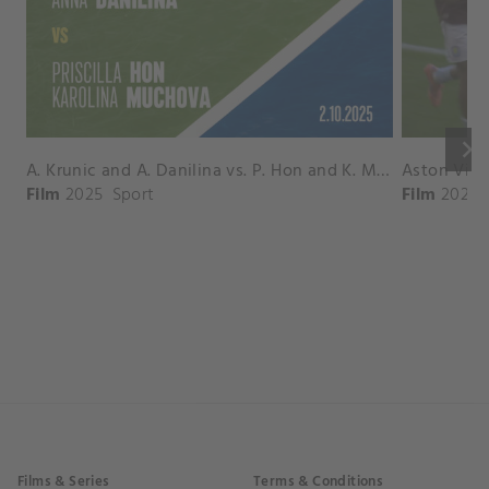
keyboard_arrow_right
A. Krunic and A. Danilina vs. P. Hon and K. Muchova Match Highlights - BEIJING_Capital Group Diamond ( October 02, 2025)
Film
2025
Sport
Film
2026
Films & Series
Terms & Conditions