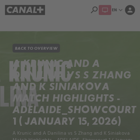
search
expand_more
person
EN
Library
Apple TV+
BACK TO OVERVIEW
A KRUNIC AND A
DANILINA VS S ZHANG
AND K SINIAKOVA
MATCH HIGHLIGHTS -
ADELAIDE_SHOWCOURT
1 ( JANUARY 15, 2026)
A Krunic and A Danilina vs S Zhang and K Siniakova