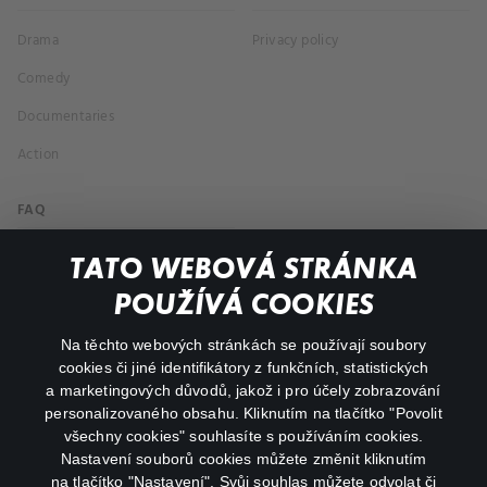
Drama
Privacy policy
Comedy
Documentaries
Action
FAQ
My profile
TATO WEBOVÁ STRÁNKA
Important links
POUŽÍVÁ COOKIES
Na těchto webových stránkách se používají soubory
facebook
instagram
cookies či jiné identifikátory z funkčních, statistických
a marketingových důvodů, jakož i pro účely zobrazování
personalizovaného obsahu. Kliknutím na tlačítko "Povolit
youtube
všechny cookies" souhlasíte s používáním cookies.
Nastavení souborů cookies můžete změnit kliknutím
na tlačítko "Nastavení". Svůj souhlas můžete odvolat či