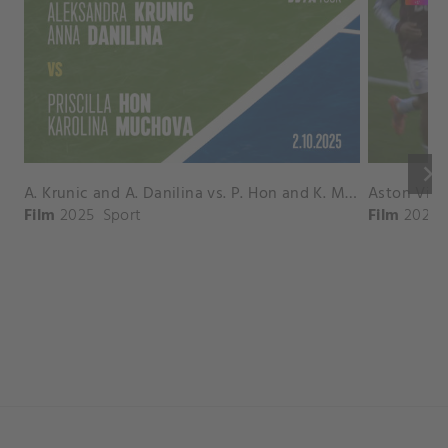
keyboard_arrow_right
A. Krunic and A. Danilina vs. P. Hon and K. Muchova Match Highlights - BEIJING_Capital Group Diamond ( October 02, 2025)
Film
2025
Sport
Film
2026