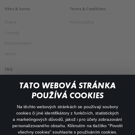
Films & Series
Terms & Conditions
Drama
Privacy policy
Comedy
Documentaries
Action
FAQ
My profile
TATO WEBOVÁ STRÁNKA
Important links
POUŽÍVÁ COOKIES
Na těchto webových stránkách se používají soubory
facebook
instagram
cookies či jiné identifikátory z funkčních, statistických
a marketingových důvodů, jakož i pro účely zobrazování
personalizovaného obsahu. Kliknutím na tlačítko "Povolit
youtube
všechny cookies" souhlasíte s používáním cookies.