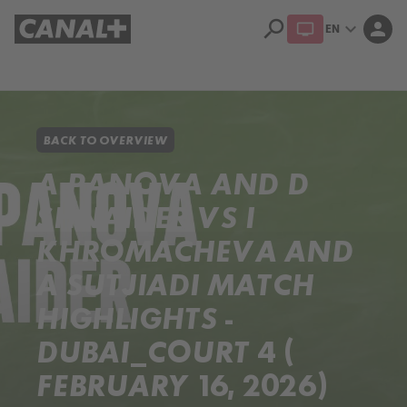
search
expand_more
person
EN
Library
Apple TV+
BACK TO OVERVIEW
A PANOVA AND D
SHNAIDER VS I
KHROMACHEVA AND
A SUTJIADI MATCH
HIGHLIGHTS -
DUBAI_COURT 4 (
FEBRUARY 16, 2026)