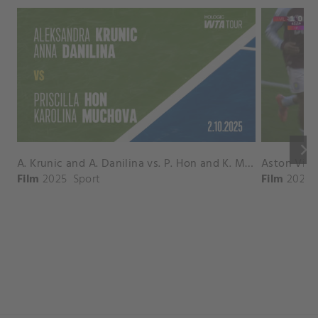
keyboard_arrow_right
A. Krunic and A. Danilina vs. P. Hon and K. Muchova Match Highlights - BEIJING_Capital Group Diamond ( October 02, 2025)
Film
2025
Sport
Film
2026