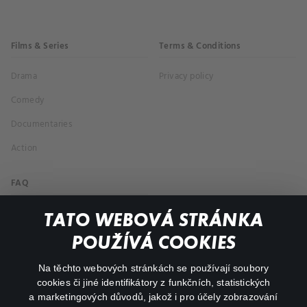
Films & Series
Terms & Conditions
Drama
Privacy policy
Comedy
Documentaries
Action
FAQ
My profile
TATO WEBOVÁ STRÁNKA
Important links
POUŽÍVÁ COOKIES
Na těchto webových stránkách se používají soubory
facebook
instagram
cookies či jiné identifikátory z funkčních, statistických
a marketingových důvodů, jakož i pro účely zobrazování