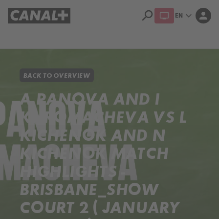
search
expand_more
person
EN
Library
Apple TV+
BACK TO OVERVIEW
A PANOVA AND I
KHROMACHEVA VS L
KICHENOK AND N
KICHENOK MATCH
HIGHLIGHTS -
BRISBANE_SHOW
COURT 2 ( JANUARY