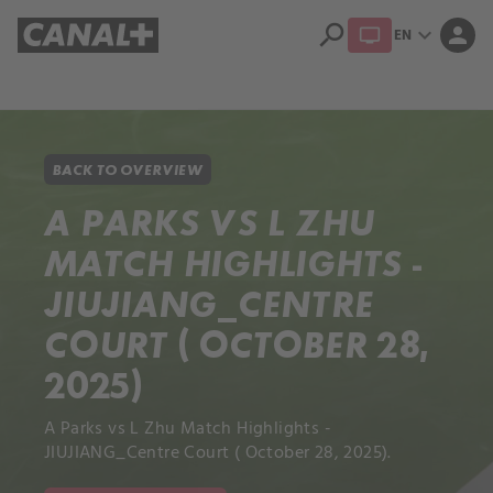
search
expand_more
person
EN
Library
Apple TV+
BACK TO OVERVIEW
A PARKS VS L ZHU
MATCH HIGHLIGHTS -
JIUJIANG_CENTRE
COURT ( OCTOBER 28,
2025)
A Parks vs L Zhu Match Highlights -
JIUJIANG_Centre Court ( October 28, 2025).