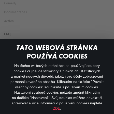
Comedy
Documentaries
Action
FAQ
My profile
TATO WEBOVÁ STRÁNKA
Important links
POUŽÍVÁ COOKIES
Na těchto webových stránkách se používají soubory
facebook
instagram
cookies či jiné identifikátory z funkčních, statistických
a marketingových důvodů, jakož i pro účely zobrazování
personalizovaného obsahu. Kliknutím na tlačítko "Povolit
youtube
všechny cookies" souhlasíte s používáním cookies.
Nastavení souborů cookies můžete změnit kliknutím
na tlačítko "Nastavení". Svůj souhlas můžete odvolat či
spravovat a více informací o používání cookies najdete
ZDE
.