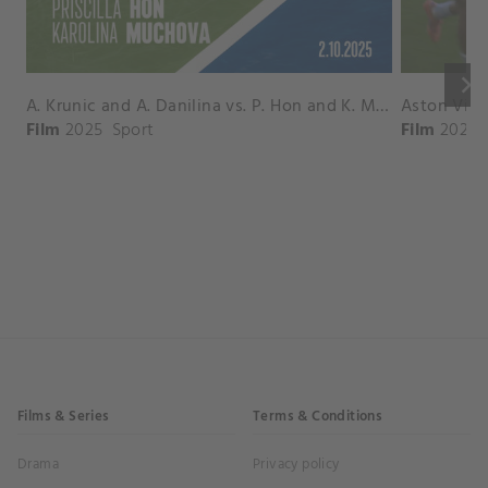
keyboard_arrow_right
A. Krunic and A. Danilina vs. P. Hon and K. Muchova Match Highlights - BEIJING_Capital Group Diamond ( October 02, 2025)
Film
2025
Sport
Film
2026
Films & Series
Terms & Conditions
Drama
Privacy policy