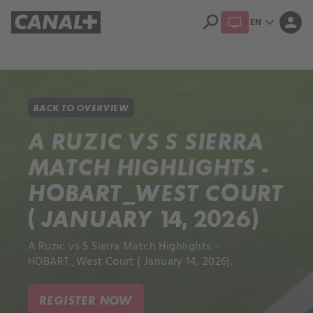
search
expand_more
person
EN
Library
Apple TV+
BACK TO OVERVIEW
A RUZIC VS S SIERRA
MATCH HIGHLIGHTS -
HOBART_WEST COURT
( JANUARY 14, 2026)
A Ruzic vs S Sierra Match Highlights -
HOBART_West Court ( January 14, 2026).
REGISTER NOW