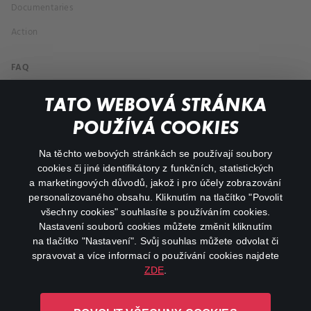
Documentaries
Action
FAQ
My profile
TATO WEBOVÁ STRÁNKA
Important links
POUŽÍVÁ COOKIES
Na těchto webových stránkách se používají soubory
facebook
instagram
cookies či jiné identifikátory z funkčních, statistických
a marketingových důvodů, jakož i pro účely zobrazování
personalizovaného obsahu. Kliknutím na tlačítko "Povolit
youtube
všechny cookies" souhlasíte s používáním cookies.
Nastavení souborů cookies můžete změnit kliknutím
na tlačítko "Nastavení". Svůj souhlas můžete odvolat či
spravovat a více informací o používání cookies najdete
ZDE
.
Canal+ Luxembourg S. à r.l. se sídlem Rue Albert Borschette 4,