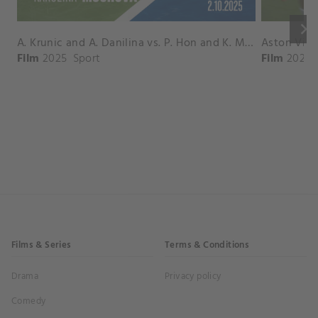
keyboard_arrow_right
A. Krunic and A. Danilina vs. P. Hon and K. Muchova Match Highlights - BEIJING_Capital Group Diamond ( October 02, 2025)
Film
2025
Sport
Film
2026
Films & Series
Terms & Conditions
Drama
Privacy policy
Comedy