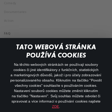
Comedy
Documentaries
Action
FAQ
My profile
TATO WEBOVÁ STRÁNKA
Important links
POUŽÍVÁ COOKIES
Na těchto webových stránkách se používají soubory
facebook
instagram
cookies či jiné identifikátory z funkčních, statistických
a marketingových důvodů, jakož i pro účely zobrazování
personalizovaného obsahu. Kliknutím na tlačítko "Povolit
youtube
všechny cookies" souhlasíte s používáním cookies.
Nastavení souborů cookies můžete změnit kliknutím
na tlačítko "Nastavení". Svůj souhlas můžete odvolat či
spravovat a více informací o používání cookies najdete
ZDE
.