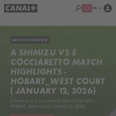
search
expand_more
person
EN
Library
Apple TV+
BACK TO OVERVIEW
A SHIMIZU VS E
COCCIARETTO MATCH
HIGHLIGHTS -
HOBART_WEST COURT
( JANUARY 12, 2026)
A Shimizu vs E Cocciaretto Match Highlights -
HOBART_West Court ( January 12, 2026).