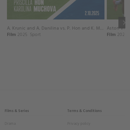
keyboard_arrow_right
A. Krunic and A. Danilina vs. P. Hon and K. Muchova Match Highlights - BEIJING_Capital Group Diamond ( October 02, 2025)
Film
2025
Sport
Film
2026
Films & Series
Terms & Conditions
Drama
Privacy policy