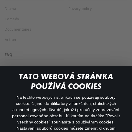
Drama
Privacy policy
Comedy
Documentaries
Action
FAQ
My profile
TATO WEBOVÁ STRÁNKA
Important links
POUŽÍVÁ COOKIES
Na těchto webových stránkách se používají soubory
facebook
instagram
cookies či jiné identifikátory z funkčních, statistických
a marketingových důvodů, jakož i pro účely zobrazování
personalizovaného obsahu. Kliknutím na tlačítko "Povolit
youtube
všechny cookies" souhlasíte s používáním cookies.
Nastavení souborů cookies můžete změnit kliknutím