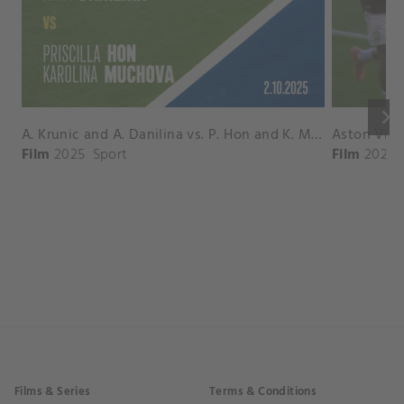
keyboard_arrow_right
A. Krunic and A. Danilina vs. P. Hon and K. Muchova Match Highlights - BEIJING_Capital Group Diamond ( October 02, 2025)
Film
2025
Sport
Film
2026
Films & Series
Terms & Conditions