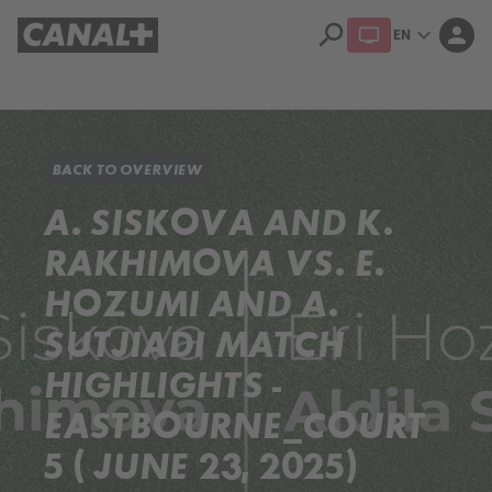
search
expand_more
person
EN
Library
Apple TV
BACK TO OVERVIEW
A. SISKOVA AND K.
RAKHIMOVA VS. E.
HOZUMI AND A.
SUTJIADI MATCH
HIGHLIGHTS -
EASTBOURNE_COURT
5 ( JUNE 23, 2025)