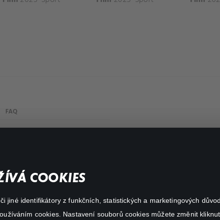
FAQ
My profile
Important links
ÍVÁ COOKIES
 jiné identifikátory z funkčních, statistických a marketingových dův
 používáním cookies. Nastavení souborů cookies můžete změnit kliknut