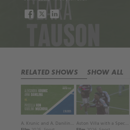
RELATED SHOWS
SHOW ALL
A. Krunic and A. Danilina vs. P. Hon and K. Muchova Match Highlights - BEIJING_Capital Group Diamond ( October 02, 2025)
Aston Villa with a Spectacular Goal vs. Nottingham Forest
Film
2025
Sport
Film
2026
Sport