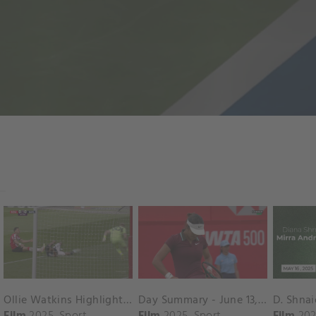
Ollie Watkins Highlights vs. Southampton
Day Summary - June 13, 2025
Film
2025
Sport
Film
2025
Sport
Film
202