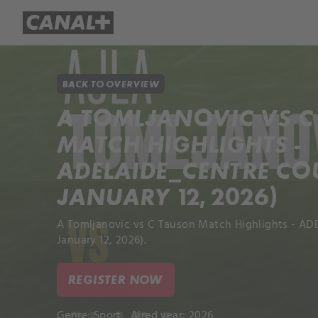
Library
Apple TV+
BACK TO OVERVIEW
A TOMLJANOVIC VS C
MATCH HIGHLIGHTS -
ADELAIDE_CENTRE COU
JANUARY 12, 2026)
A Tomljanovic vs C Tauson Match Highlights - AD
January 12, 2026).
REGISTER NOW
Genre:
Sport
Aired year: 2026