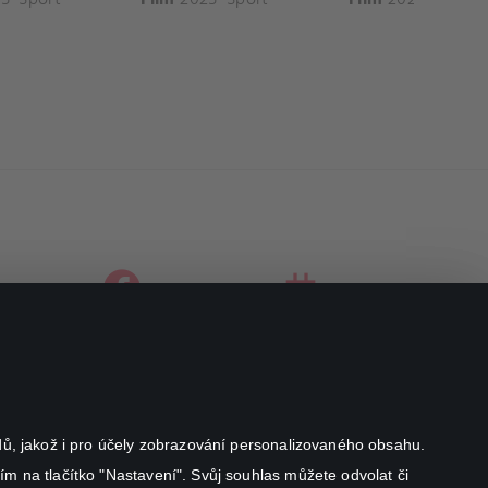
facebook
instagram
youtube
odů, jakož i pro účely zobrazování personalizovaného obsahu.
ím na tlačítko "Nastavení". Svůj souhlas můžete odvolat či