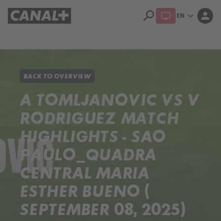
search
expand_more
person
EN
Library
Apple TV+
BACK TO OVERVIEW
A TOMLJANOVIC VS V
RODRIGUEZ MATCH
HIGHLIGHTS - SAO
PAULO_QUADRA
CENTRAL MARIA
ESTHER BUENO (
SEPTEMBER 08, 2025)