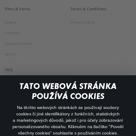
Films & Series
Terms & Conditions
Drama
Privacy policy
Comedy
Documentaries
Action
FAQ
My profile
TATO WEBOVÁ STRÁNKA
Important links
POUŽÍVÁ COOKIES
Na těchto webových stránkách se používají soubory
facebook
instagram
cookies či jiné identifikátory z funkčních, statistických
a marketingových důvodů, jakož i pro účely zobrazování
personalizovaného obsahu. Kliknutím na tlačítko "Povolit
youtube
všechny cookies" souhlasíte s používáním cookies.