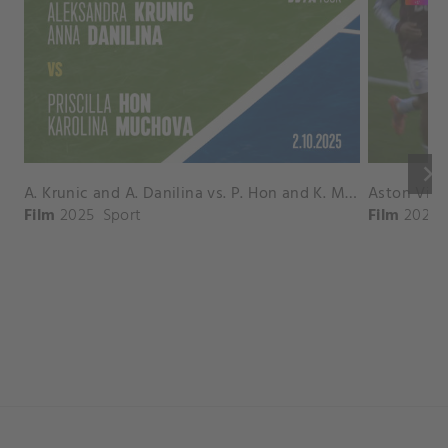
keyboard_arrow_right
A. Krunic and A. Danilina vs. P. Hon and K. Muchova Match Highlights - BEIJING_Capital Group Diamond ( October 02, 2025)
Film
2025
Sport
Film
2026