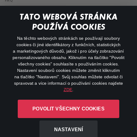
FAQ
My profile
TATO WEBOVÁ STRÁNKA
Important links
POUŽÍVÁ COOKIES
Na těchto webových stránkách se používají soubory
facebook
instagram
cookies či jiné identifikátory z funkčních, statistických
a marketingových důvodů, jakož i pro účely zobrazování
personalizovaného obsahu. Kliknutím na tlačítko "Povolit
youtube
všechny cookies" souhlasíte s používáním cookies.
Nastavení souborů cookies můžete změnit kliknutím
na tlačítko "Nastavení". Svůj souhlas můžete odvolat či
spravovat a více informací o používání cookies najdete
ZDE
.
Canal+ Luxembourg S. à r.l. se sídlem Rue Albert Borschette 4,
L-1246 Luxembourg R.C.S.
POVOLIT VŠECHNY COOKIES
Luxembourg: B 87.905
All rights reserved
NASTAVENÍ
©
2026