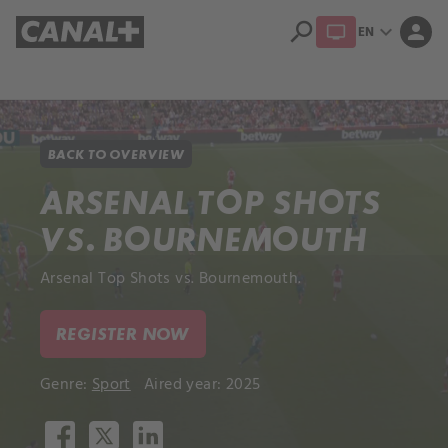
search
expand_more
person
EN
Library
Apple TV+
BACK TO OVERVIEW
ARSENAL TOP SHOTS
VS. BOURNEMOUTH
Arsenal Top Shots vs. Bournemouth.
REGISTER NOW
Genre:
Sport
Aired year: 2025