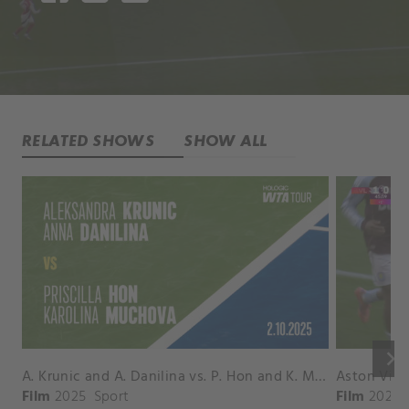
RELATED SHOWS
SHOW ALL
keyboard_arrow_right
A. Krunic and A. Danilina vs. P. Hon and K. Muchova Match Highlights - BEIJING_Capital Group Diamond ( October 02, 2025)
Film
2025
Sport
Film
2026