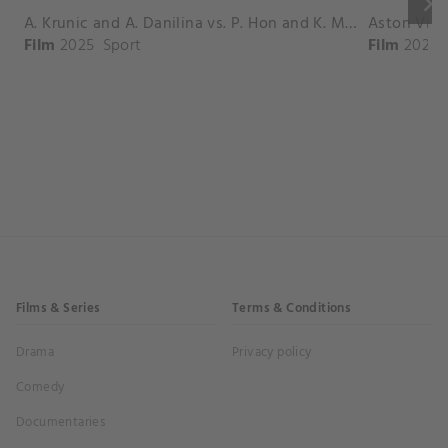
keyboard_arrow_right
A. Krunic and A. Danilina vs. P. Hon and K. Muchova Match Highlights - BEIJING_Capital Group Diamond ( October 02, 2025)
Film
2025
Sport
Film
2026
Films & Series
Terms & Conditions
Drama
Privacy policy
Comedy
Documentaries