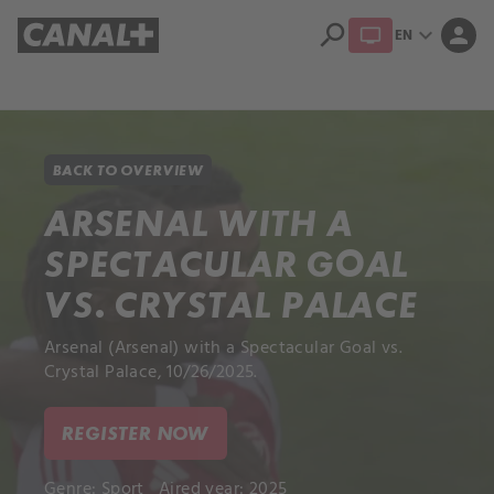
search
expand_more
person
EN
Library
Apple TV+
BACK TO OVERVIEW
ARSENAL WITH A
SPECTACULAR GOAL
VS. CRYSTAL PALACE
Arsenal (Arsenal) with a Spectacular Goal vs.
Crystal Palace, 10/26/2025.
REGISTER NOW
Genre:
Sport
Aired year: 2025