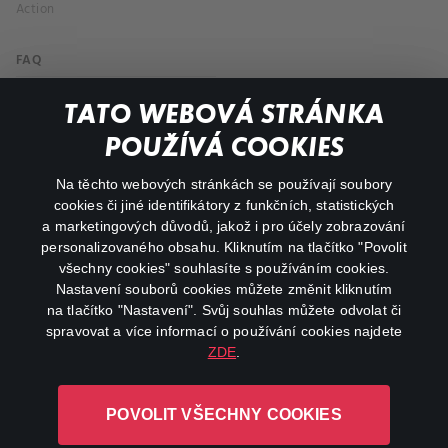
Action
FAQ
My profile
TATO WEBOVÁ STRÁNKA
Important links
POUŽÍVÁ COOKIES
Na těchto webových stránkách se používají soubory
facebook
instagram
cookies či jiné identifikátory z funkčních, statistických
a marketingových důvodů, jakož i pro účely zobrazování
personalizovaného obsahu. Kliknutím na tlačítko "Povolit
youtube
všechny cookies" souhlasíte s používáním cookies.
Nastavení souborů cookies můžete změnit kliknutím
na tlačítko "Nastavení". Svůj souhlas můžete odvolat či
spravovat a více informací o používání cookies najdete
ZDE
.
Canal+ Luxembourg S. à r.l. se sídlem Rue Albert Borschette 4,
L-1246 Luxembourg R.C.S.
POVOLIT VŠECHNY COOKIES
Luxembourg: B 87.905