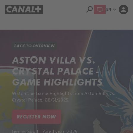
search
expand_more
person
EN
Library
Apple TV+
BACK TO OVERVIEW
ASTON VILLA VS.
CRYSTAL PALACE -
GAME HIGHLIGHTS
Watch the Game Highlights from Aston Villa vs.
Crystal Palace, 08/31/2025.
REGISTER NOW
Genre:
Sport
Aired year: 2025