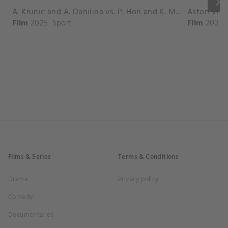
keyboard_arrow_right
A. Krunic and A. Danilina vs. P. Hon and K. Muchova Match Highlights - BEIJING_Capital Group Diamond ( October 02, 2025)
Film
2025
Sport
Film
2026
Films & Series
Terms & Conditions
Drama
Privacy policy
Comedy
Documentaries