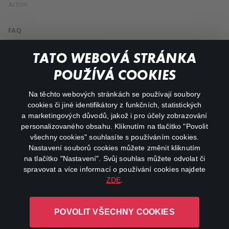
Action
FAQ
My profile
TATO WEBOVÁ STRÁNKA
Important links
POUŽÍVÁ COOKIES
Na těchto webových stránkách se používají soubory
facebook
instagram
cookies či jiné identifikátory z funkčních, statistických
a marketingových důvodů, jakož i pro účely zobrazování
personalizovaného obsahu. Kliknutím na tlačítko "Povolit
youtube
všechny cookies" souhlasíte s používáním cookies.
Nastavení souborů cookies můžete změnit kliknutím
na tlačítko "Nastavení". Svůj souhlas můžete odvolat či
spravovat a více informací o používání cookies najdete
ZDE
.
Canal+ Luxembourg S. à r.l. se sídlem Rue Albert Borschette 4,
L-1246 Luxembourg R.C.S.
POVOLIT VŠECHNY COOKIES
Luxembourg: B 87.905