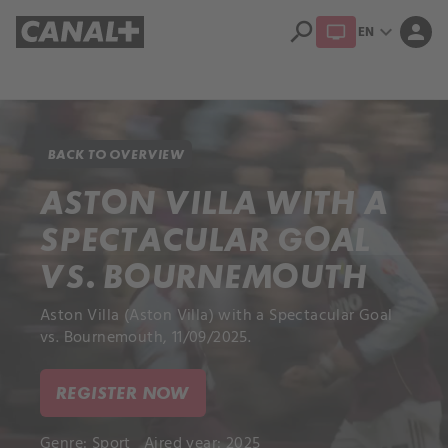
search
expand_more
person
EN
Library
Apple TV+
BACK TO OVERVIEW
ASTON VILLA WITH A
SPECTACULAR GOAL
VS. BOURNEMOUTH
Aston Villa (Aston Villa) with a Spectacular Goal
vs. Bournemouth, 11/09/2025.
REGISTER NOW
Genre:
Sport
Aired year: 2025