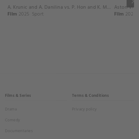
keyboard_arrow_right
A. Krunic and A. Danilina vs. P. Hon and K. Muchova Match Highlights - BEIJING_Capital Group Diamond ( October 02, 2025)
Film
2025
Sport
Film
2026
Films & Series
Terms & Conditions
Drama
Privacy policy
Comedy
Documentaries