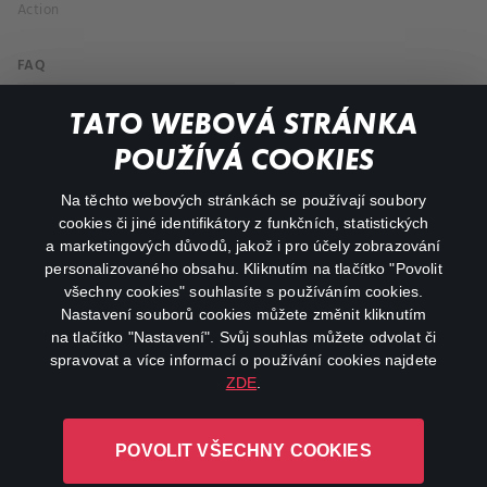
Action
FAQ
My profile
TATO WEBOVÁ STRÁNKA
Important links
POUŽÍVÁ COOKIES
Na těchto webových stránkách se používají soubory
facebook
instagram
cookies či jiné identifikátory z funkčních, statistických
a marketingových důvodů, jakož i pro účely zobrazování
personalizovaného obsahu. Kliknutím na tlačítko "Povolit
youtube
všechny cookies" souhlasíte s používáním cookies.
Nastavení souborů cookies můžete změnit kliknutím
na tlačítko "Nastavení". Svůj souhlas můžete odvolat či
spravovat a více informací o používání cookies najdete
ZDE
.
Canal+ Luxembourg S. à r.l. se sídlem Rue Albert Borschette 4,
L-1246 Luxembourg R.C.S.
POVOLIT VŠECHNY COOKIES
Luxembourg: B 87.905