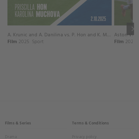
keyboard_arrow_right
A. Krunic and A. Danilina vs. P. Hon and K. Muchova Match Highlights - BEIJING_Capital Group Diamond ( October 02, 2025)
Film
2025
Sport
Film
2026
Films & Series
Terms & Conditions
Drama
Privacy policy