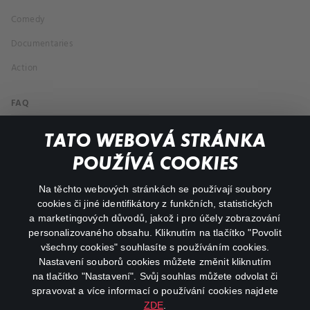
Comedy
Documentaries
Action
FAQ
My profile
TATO WEBOVÁ STRÁNKA
Important links
POUŽÍVÁ COOKIES
Na těchto webových stránkách se používají soubory
facebook
instagram
cookies či jiné identifikátory z funkčních, statistických
a marketingových důvodů, jakož i pro účely zobrazování
personalizovaného obsahu. Kliknutím na tlačítko "Povolit
youtube
všechny cookies" souhlasíte s používáním cookies.
Nastavení souborů cookies můžete změnit kliknutím
na tlačítko "Nastavení". Svůj souhlas můžete odvolat či
spravovat a více informací o používání cookies najdete
ZDE
.