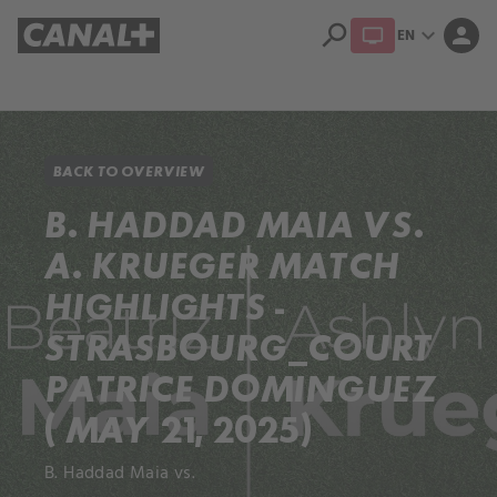
search
expand_more
person
EN
Library
Apple TV+
BACK TO OVERVIEW
B. HADDAD MAIA VS.
A. KRUEGER MATCH
HIGHLIGHTS -
STRASBOURG_COURT
PATRICE DOMINGUEZ
( MAY 21, 2025)
B. Haddad Maia vs.