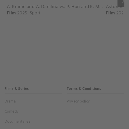
keyboard_arrow_right
A. Krunic and A. Danilina vs. P. Hon and K. Muchova Match Highlights - BEIJING_Capital Group Diamond ( October 02, 2025)
Film
2025
Sport
Film
2026
Films & Series
Terms & Conditions
Drama
Privacy policy
Comedy
Documentaries