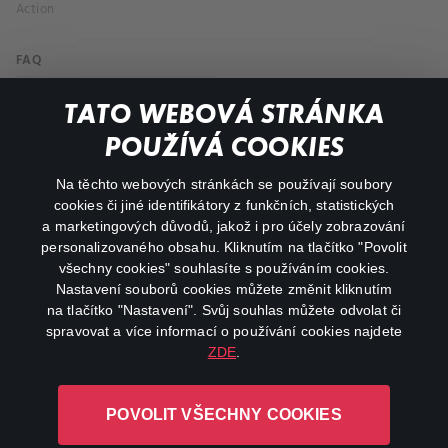
Action
FAQ
My profile
TATO WEBOVÁ STRÁNKA
Important links
POUŽÍVÁ COOKIES
Na těchto webových stránkách se používají soubory
facebook
instagram
cookies či jiné identifikátory z funkčních, statistických
a marketingových důvodů, jakož i pro účely zobrazování
personalizovaného obsahu. Kliknutím na tlačítko "Povolit
youtube
všechny cookies" souhlasíte s používáním cookies.
Nastavení souborů cookies můžete změnit kliknutím
na tlačítko "Nastavení". Svůj souhlas můžete odvolat či
spravovat a více informací o používání cookies najdete
ZDE
.
Canal+ Luxembourg S. à r.l. se sídlem Rue Albert Borschette 4,
L-1246 Luxembourg R.C.S.
POVOLIT VŠECHNY COOKIES
Luxembourg: B 87.905