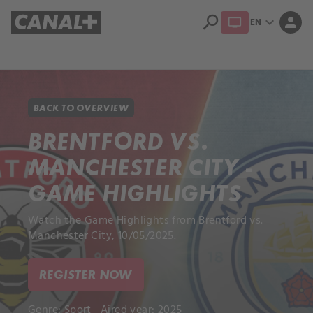
search
expand_more
person
EN
Library
Apple TV+
BACK TO OVERVIEW
BRENTFORD VS.
MANCHESTER CITY -
GAME HIGHLIGHTS
Watch the Game Highlights from Brentford vs.
Manchester City, 10/05/2025.
REGISTER NOW
Genre:
Sport
Aired year: 2025