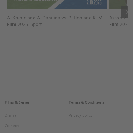
keyboard_arrow_right
A. Krunic and A. Danilina vs. P. Hon and K. Muchova Match Highlights - BEIJING_Capital Group Diamond ( October 02, 2025)
Film
2025
Sport
Film
2026
Films & Series
Terms & Conditions
Drama
Privacy policy
Comedy