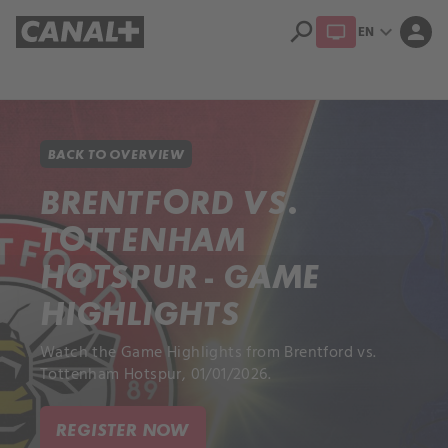
search
expand_more
person
EN
Library
Apple TV+
BACK TO OVERVIEW
BRENTFORD VS.
TOTTENHAM
HOTSPUR - GAME
HIGHLIGHTS
Watch the Game Highlights from Brentford vs.
Tottenham Hotspur, 01/01/2026.
REGISTER NOW