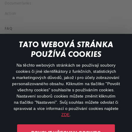
Documentaries
Action
FAQ
My profile
TATO WEBOVÁ STRÁNKA
Important links
POUŽÍVÁ COOKIES
Na těchto webových stránkách se používají soubory
facebook
instagram
cookies či jiné identifikátory z funkčních, statistických
a marketingových důvodů, jakož i pro účely zobrazování
personalizovaného obsahu. Kliknutím na tlačítko "Povolit
youtube
všechny cookies" souhlasíte s používáním cookies.
Nastavení souborů cookies můžete změnit kliknutím
na tlačítko "Nastavení". Svůj souhlas můžete odvolat či
spravovat a více informací o používání cookies najdete
ZDE
.
Canal+ Luxembourg S. à r.l. se sídlem Rue Albert Borschette 4,