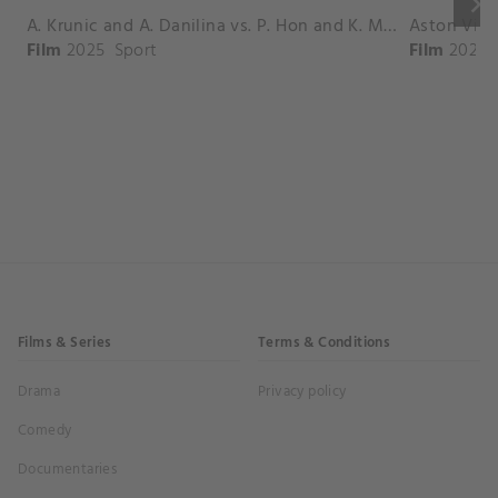
keyboard_arrow_right
A. Krunic and A. Danilina vs. P. Hon and K. Muchova Match Highlights - BEIJING_Capital Group Diamond ( October 02, 2025)
Film
2025
Sport
Film
2026
Films & Series
Terms & Conditions
Drama
Privacy policy
Comedy
Documentaries