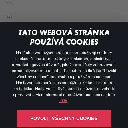
Action
FAQ
My profile
TATO WEBOVÁ STRÁNKA
Important links
POUŽÍVÁ COOKIES
Na těchto webových stránkách se používají soubory
facebook
instagram
cookies či jiné identifikátory z funkčních, statistických
a marketingových důvodů, jakož i pro účely zobrazování
personalizovaného obsahu. Kliknutím na tlačítko "Povolit
youtube
všechny cookies" souhlasíte s používáním cookies.
Nastavení souborů cookies můžete změnit kliknutím
na tlačítko "Nastavení". Svůj souhlas můžete odvolat či
spravovat a více informací o používání cookies najdete
ZDE
.
Canal+ Luxembourg S. à r.l. se sídlem Rue Albert Borschette 4,
L-1246 Luxembourg R.C.S.
POVOLIT VŠECHNY COOKIES
Luxembourg: B 87.905