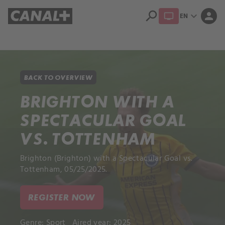
search
expand_more
person
EN
Library
Apple TV+
BACK TO OVERVIEW
BRIGHTON WITH A
SPECTACULAR GOAL
VS. TOTTENHAM
Brighton (Brighton) with a Spectacular Goal vs.
Tottenham, 05/25/2025.
REGISTER NOW
Genre:
Sport
Aired year: 2025