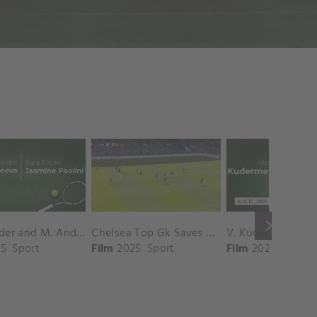
keyboard_arrow_right
D. Shnaider and M. Andreeva vs. S. Errani and J. Paolini Match Highlights - ROME_Campo Centrale ( May 16, 2025)
Chelsea Top Gk Saves vs. Crystal Palace
5
Sport
Film
2025
Sport
Film
2025
Sport