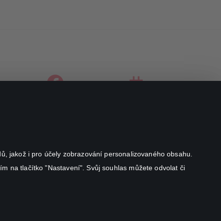
facebook
instagram
youtube
odů, jakož i pro účely zobrazování personalizovaného obsahu.
ím na tlačítko "Nastavení". Svůj souhlas můžete odvolat či
Canal+ Luxembourg S. à r.l. se sídlem Rue Albert Borschette 4,
L-1246 Luxembourg R.C.S.
Luxembourg: B 87.905
All rights reserved