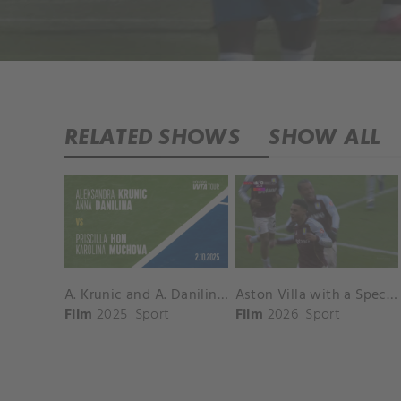
RELATED SHOWS
SHOW ALL
A. Krunic and A. Danilina vs. P. Hon and K. Muchova Match Highlights - BEIJING_Capital Group Diamond ( October 02, 2025)
Aston Villa with a Spectacular Goal vs. Nottingham Forest
Film
2025
Sport
Film
2026
Sport