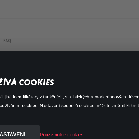
FAQ
My profile
Important links
ÍVÁ COOKIES
 jiné identifikátory z funkčních, statistických a marketingových dův
 používáním cookies. Nastavení souborů cookies můžete změnit kliknut
ASTAVENÍ
Pouze nutné cookies