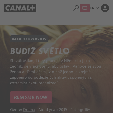
search
expand_more
person
EN
Library
Apple TV+
BACK TO OVERVIEW
BUDIŽ SVĚTLO
Slovák Milan, který pracuje v Německu jako
zedník, se vrací domů, aby oslavil Vánoce se svou
ženou a třemi dětmi, z nichž jedno je zřejmě
zapojeno do podezřelých aktivit spojených s
extremistickou organizací.
REGISTER NOW
Genre:
Drama
Aired year: 2019
Rating: 16+