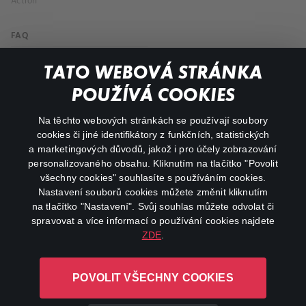
Action
FAQ
My profile
TATO WEBOVÁ STRÁNKA
Important links
POUŽÍVÁ COOKIES
Na těchto webových stránkách se používají soubory
facebook
instagram
cookies či jiné identifikátory z funkčních, statistických
a marketingových důvodů, jakož i pro účely zobrazování
personalizovaného obsahu. Kliknutím na tlačítko "Povolit
youtube
všechny cookies" souhlasíte s používáním cookies.
Nastavení souborů cookies můžete změnit kliknutím
na tlačítko "Nastavení". Svůj souhlas můžete odvolat či
spravovat a více informací o používání cookies najdete
ZDE
.
Canal+ Luxembourg S. à r.l. se sídlem Rue Albert Borschette 4,
L-1246 Luxembourg R.C.S.
POVOLIT VŠECHNY COOKIES
Luxembourg: B 87.905
All rights reserved