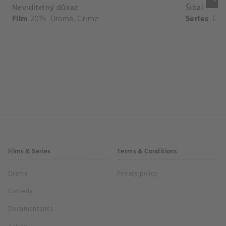
Neviditelný důkaz
Šibal
Film
2015
Drama
,
Crime
Series
Dr
Films & Series
Terms & Conditions
Drama
Privacy policy
Comedy
Documentaries