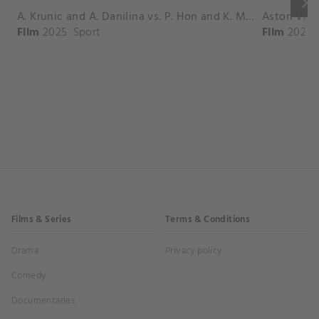
keyboard_arrow_right
A. Krunic and A. Danilina vs. P. Hon and K. Muchova Match Highlights - BEIJING_Capital Group Diamond ( October 02, 2025)
Film
2025
Sport
Film
2026
Films & Series
Terms & Conditions
Drama
Privacy policy
Comedy
Documentaries