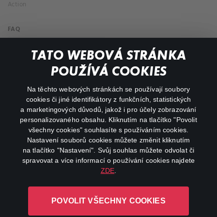
Action
FAQ
My profile
TATO WEBOVÁ STRÁNKA
Important links
POUŽÍVÁ COOKIES
Na těchto webových stránkách se používají soubory
facebook
instagram
cookies či jiné identifikátory z funkčních, statistických
a marketingových důvodů, jakož i pro účely zobrazování
personalizovaného obsahu. Kliknutím na tlačítko "Povolit
youtube
všechny cookies" souhlasíte s používáním cookies.
Nastavení souborů cookies můžete změnit kliknutím
na tlačítko "Nastavení". Svůj souhlas můžete odvolat či
spravovat a více informací o používání cookies najdete
ZDE
.
Canal+ Luxembourg S. à r.l. se sídlem Rue Albert Borschette 4,
L-1246 Luxembourg R.C.S.
POVOLIT VŠECHNY COOKIES
Luxembourg: B 87.905