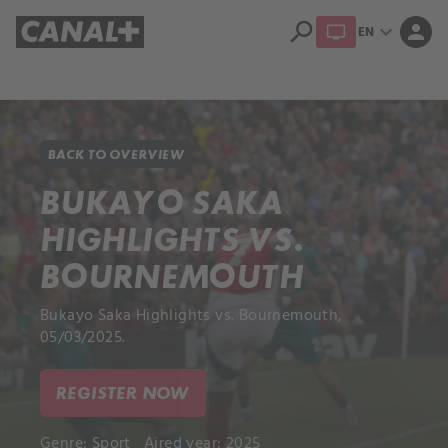
search
expand_more
person
EN
Library
Apple TV+
BACK TO OVERVIEW
BUKAYO SAKA
HIGHLIGHTS VS.
BOURNEMOUTH
Bukayo Saka Highlights vs. Bournemouth,
05/03/2025.
REGISTER NOW
Genre:
Sport
Aired year: 2025