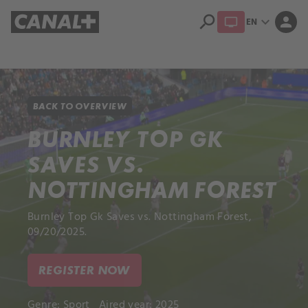
search
expand_more
person
EN
Library
Apple TV+
BACK TO OVERVIEW
BURNLEY TOP GK
SAVES VS.
NOTTINGHAM FOREST
Burnley Top Gk Saves vs. Nottingham Forest,
09/20/2025.
REGISTER NOW
Genre:
Sport
Aired year: 2025