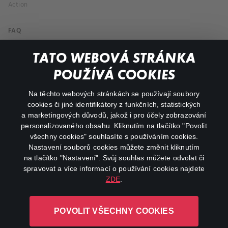
Action
FAQ
My profile
TATO WEBOVÁ STRÁNKA
Important links
POUŽÍVÁ COOKIES
Na těchto webových stránkách se používají soubory
facebook
instagram
cookies či jiné identifikátory z funkčních, statistických
a marketingových důvodů, jakož i pro účely zobrazování
personalizovaného obsahu. Kliknutím na tlačítko "Povolit
youtube
všechny cookies" souhlasíte s používáním cookies.
Nastavení souborů cookies můžete změnit kliknutím
na tlačítko "Nastavení". Svůj souhlas můžete odvolat či
spravovat a více informací o používání cookies najdete
ZDE
.
Canal+ Luxembourg S. à r.l. se sídlem Rue Albert Borschette 4,
L-1246 Luxembourg R.C.S.
POVOLIT VŠECHNY COOKIES
Luxembourg: B 87.905