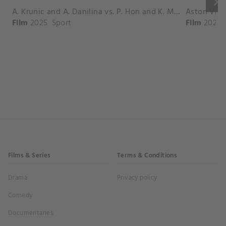
keyboard_arrow_right
A. Krunic and A. Danilina vs. P. Hon and K. Muchova Match Highlights - BEIJING_Capital Group Diamond ( October 02, 2025)
Film
2025
Sport
Film
2026
Films & Series
Terms & Conditions
Drama
Privacy policy
Comedy
Documentaries