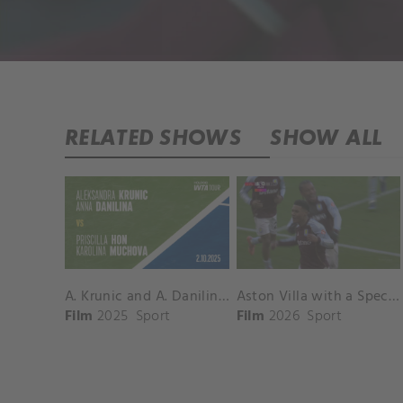
RELATED SHOWS
SHOW ALL
A. Krunic and A. Danilina vs. P. Hon and K. Muchova Match Highlights - BEIJING_Capital Group Diamond ( October 02, 2025)
Aston Villa with a Spectacular Goal vs. Nottingham Forest
Film
2025
Sport
Film
2026
Sport