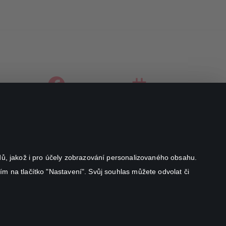
facebook
instagram
youtube
odů, jakož i pro účely zobrazování personalizovaného obsahu.
ím na tlačítko "Nastavení". Svůj souhlas můžete odvolat či
Canal+ Luxembourg S. à r.l. se sídlem Rue Albert Borschette 4,
L-1246 Luxembourg R.C.S.
Luxembourg: B 87.905
All rights reserved