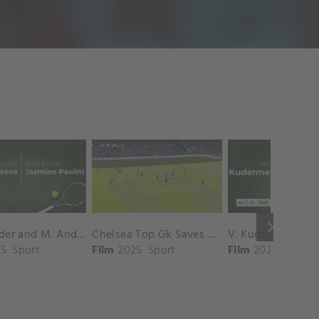
keyboard_arrow_right
D. Shnaider and M. Andreeva vs. S. Errani and J. Paolini Match Highlights - ROME_Campo Centrale ( May 16, 2025)
Chelsea Top Gk Saves vs. Crystal Palace
5
Sport
Film
2025
Sport
Film
2025
Sport