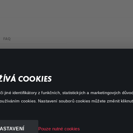
FAQ
My profile
Important links
ÍVÁ COOKIES
 jiné identifikátory z funkčních, statistických a marketingových dův
 používáním cookies. Nastavení souborů cookies můžete změnit kliknut
ASTAVENÍ
Pouze nutné cookies