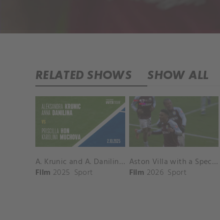
RELATED SHOWS
SHOW ALL
A. Krunic and A. Danilina vs. P. Hon and K. Muchova Match Highlights - BEIJING_Capital Group Diamond ( October 02, 2025)
Aston Villa with a Spectacular Goal vs. Nottingham Forest
Film
2025
Sport
Film
2026
Sport