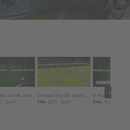
keyboard_arrow_right
D. Shnaider and M. Andreeva vs. S. Errani and J. Paolini Match Highlights - ROME_Campo Centrale ( May 16, 2025)
Chelsea Top Gk Saves vs. Crystal Palace
5
Sport
Film
2025
Sport
Film
2025
Sport