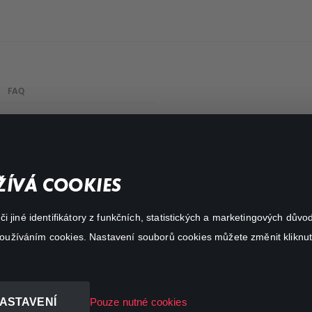
FAQ
My profile
Important links
ÍVÁ COOKIES
 jiné identifikátory z funkčních, statistických a marketingových dův
 používáním cookies. Nastavení souborů cookies můžete změnit kliknut
ASTAVENÍ
Pouze nutné cookies