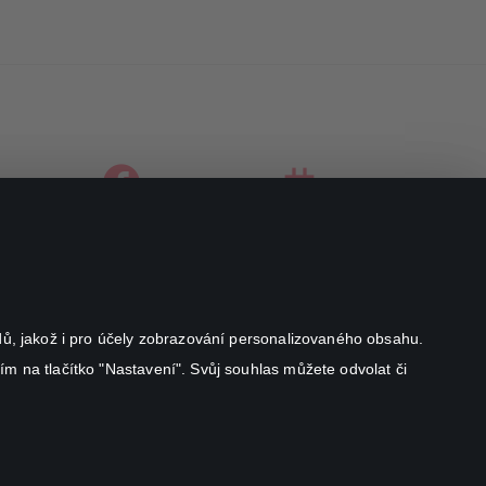
facebook
instagram
youtube
odů, jakož i pro účely zobrazování personalizovaného obsahu.
ím na tlačítko "Nastavení". Svůj souhlas můžete odvolat či
Canal+ Luxembourg S. à r.l. se sídlem Rue Albert Borschette 4,
L-1246 Luxembourg R.C.S.
Luxembourg: B 87.905
All rights reserved