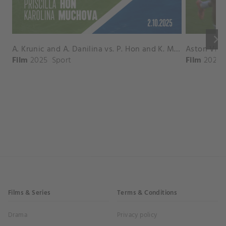
keyboard_arrow_right
A. Krunic and A. Danilina vs. P. Hon and K. Muchova Match Highlights - BEIJING_Capital Group Diamond ( October 02, 2025)
Film
2025
Sport
Film
2026
Films & Series
Terms & Conditions
Drama
Privacy policy