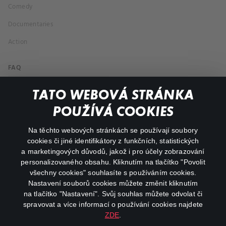
Comedy
Documentaries
Action
FAQ
My profile
TATO WEBOVÁ STRÁNKA
Important links
POUŽÍVÁ COOKIES
Na těchto webových stránkách se používají soubory
facebook
instagram
cookies či jiné identifikátory z funkčních, statistických
a marketingových důvodů, jakož i pro účely zobrazování
personalizovaného obsahu. Kliknutím na tlačítko "Povolit
youtube
všechny cookies" souhlasíte s používáním cookies.
Nastavení souborů cookies můžete změnit kliknutím
na tlačítko "Nastavení". Svůj souhlas můžete odvolat či
spravovat a více informací o používání cookies najdete
ZDE
.