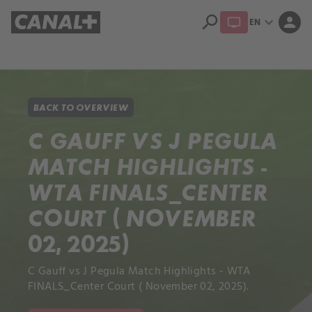
search
expand_more
person
EN
Library
Apple TV+
BACK TO OVERVIEW
C GAUFF VS J PEGULA
MATCH HIGHLIGHTS -
WTA FINALS_CENTER
COURT ( NOVEMBER
02, 2025)
C Gauff vs J Pegula Match Highlights - WTA
FINALS_Center Court ( November 02, 2025).